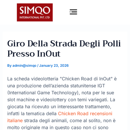
Skip
Menu
to
content
Giro Della Strada Degli Polli
Presso InOut
By
admin@simqo
/
January 23, 2026
La scheda videolotteria "Chicken Road di InOut" è
una produzione dell’azienda statunitense IGT
(International Game Technology), nota per le sue
slot machine e videolottery con temi variegati. La
giocata ha ricevuto un interessante trattamento,
infatti la tematica della
Chicken Road recensioni
italiane
strada degli animali, come al solito, non è
molto originale ma in questo caso non ci sono