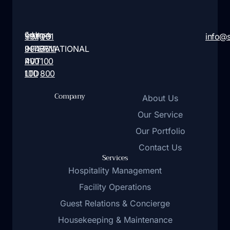
Address:
Contact:
SIMQO
+91
+91
info@
INTERNATIONAL
9946
7511
PVT
400
100
LTD
100
800
Company
About Us
Our Service
Our Portfolio
Contact Us
Services
Hospitality Management
Facility Operations
Guest Relations & Concierge
Housekeeping & Maintenance