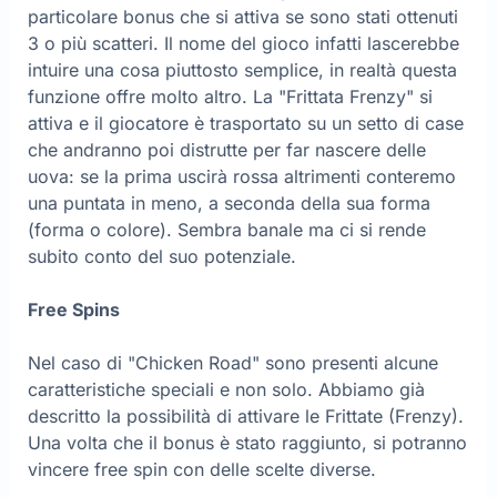
particolare bonus che si attiva se sono stati ottenuti
3 o più scatteri. Il nome del gioco infatti lascerebbe
intuire una cosa piuttosto semplice, in realtà questa
funzione offre molto altro. La "Frittata Frenzy" si
attiva e il giocatore è trasportato su un setto di case
che andranno poi distrutte per far nascere delle
uova: se la prima uscirà rossa altrimenti conteremo
una puntata in meno, a seconda della sua forma
(forma o colore). Sembra banale ma ci si rende
subito conto del suo potenziale.
Free Spins
Nel caso di "Chicken Road" sono presenti alcune
caratteristiche speciali e non solo. Abbiamo già
descritto la possibilità di attivare le Frittate (Frenzy).
Una volta che il bonus è stato raggiunto, si potranno
vincere free spin con delle scelte diverse.