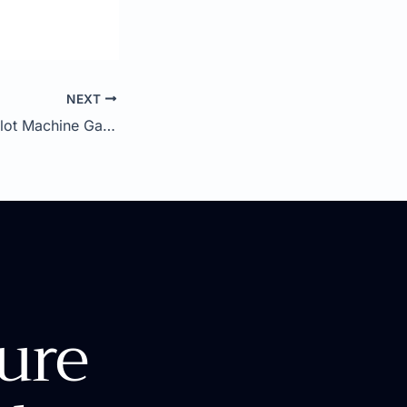
NEXT
Chicken Road 2 Slot Machine Game Online Freeplay
ure