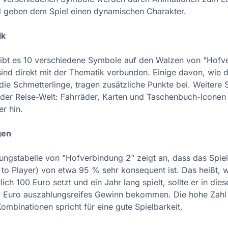
 geben dem Spiel einen dynamischen Charakter.
ik
ibt es 10 verschiedene Symbole auf den Walzen von "Hofv
e sind direkt mit der Thematik verbunden. Einige davon, wie
 die Schmetterlinge, tragen zusätzliche Punkte bei. Weitere
der Reise-Welt: Fahrräder, Karten und Taschenbuch-Iconen
r hin.
gen
ungstabelle von "Hofverbindung 2" zeigt an, dass das Spiel
 to Player) von etwa 95 % sehr konsequent ist. Das heißt,
lich 100 Euro setzt und ein Jahr lang spielt, sollte er in di
 Euro auszahlungsreifes Gewinn bekommen. Die hohe Zahl
ombinationen spricht für eine gute Spielbarkeit.