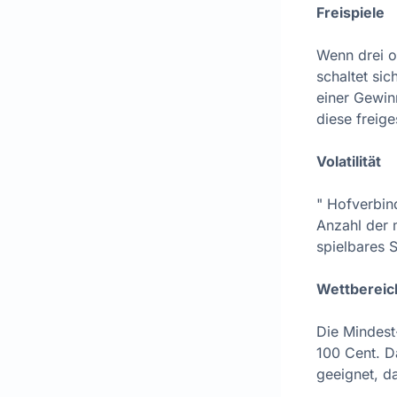
Freispiele
Wenn drei o
schaltet sic
einer Gewin
diese freige
Volatilität
" Hofverbin
Anzahl der 
spielbares Sl
Wettbereic
Die Mindest
100 Cent. Da
geeignet, d