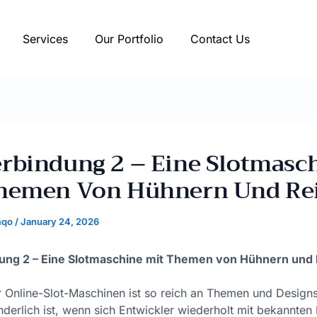
Services
Our Portfolio
Contact Us
rbindung 2 – Eine Slotmasc
hemen Von Hühnern Und Rei
mqo
/
January 24, 2026
ung 2 – Eine Slotmaschine mit Themen von Hühnern und
r Online-Slot-Maschinen ist so reich an Themen und Designs
nderlich ist, wenn sich Entwickler wiederholt mit bekannten