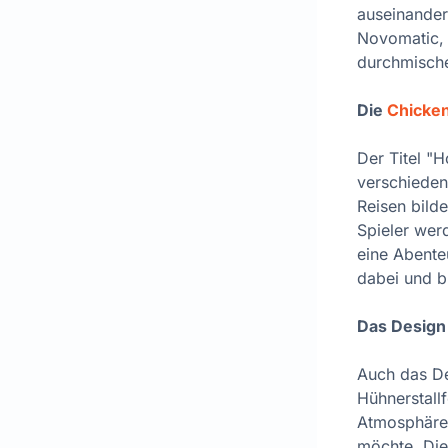
auseinander
Novomatic, 
durchmische
Die
Chicken
Der Titel "
verschieden
Reisen bilde
Spieler werd
eine Abente
dabei und b
Das Design
Auch das De
Hühnerstall
Atmosphäre 
möchte. Di