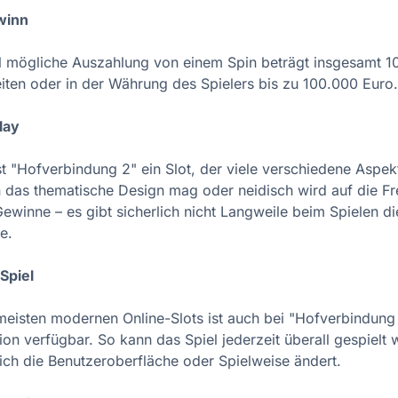
winn
 mögliche Auszahlung von einem Spin beträgt insgesamt 10
eiten oder in der Währung des Spielers bis zu 100.000 Euro.
lay
st "Hofverbindung 2" ein Slot, der viele verschiedene Aspek
 das thematische Design mag oder neidisch wird auf die Fr
ewinne – es gibt sicherlich nicht Langweile beim Spielen di
e.
Spiel
meisten modernen Online-Slots ist auch bei "Hofverbindung
ion verfügbar. So kann das Spiel jederzeit überall gespielt 
ich die Benutzeroberfläche oder Spielweise ändert.