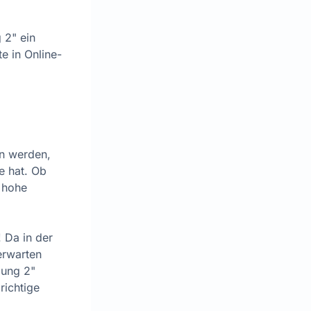
 2" ein
e in Online-
en werden,
e hat. Ob
e hohe
 Da in der
erwarten
dung 2"
richtige