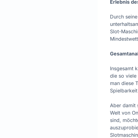
Erlebnis de
Durch seine
unterhaltsam
Slot-Maschin
Mindestwett
Gesamtana
Insgesamt k
die so viel
man diese T
Spielbarkeit
Aber damit 
Welt von On
sind, möcht
auszuprobie
Slotmaschine