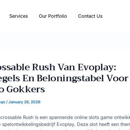
Services
Our Portfolio
Contact Us
ssable Rush Van Evoplay:
egels En Beloningstabel Voor
o Gokkers
mqo
/
January 26, 2026
crossable Rush is een spannende online slots game ontwik
 spelontwikkelingsbedrijf Evoplay. Deze slot heeft een them