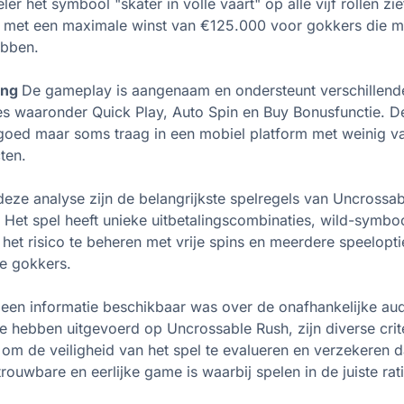
er het symbool "skater in volle vaart" op alle vijf rollen zie
, met een maximale winst van €125.000 voor gokkers die 
ebben.
ing
De gameplay is aangenaam en ondersteunt verschillend
s waaronder Quick Play, Auto Spin en Buy Bonusfunctie. D
 goed maar soms traag in een mobiel platform met weinig var
ten.
deze analyse zijn de belangrijkste spelregels van Uncrossa
 Het spel heeft unieke uitbetalingscombinaties, wild-symbo
het risico te beheren met vrije spins en meerdere speelopt
de gokkers.
een informatie beschikbaar was over de onafhankelijke aud
ie hebben uitgevoerd op Uncrossable Rush, zijn diverse crit
om de veiligheid van het spel te evalueren en verzekeren d
rouwbare en eerlijke game is waarbij spelen in de juiste rat