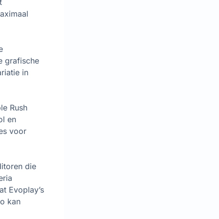
t
maximaal
e
e grafische
iatie in
ble Rush
ol en
ies voor
itoren die
eria
at Evoplay’s
io kan