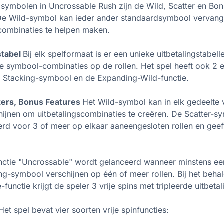
 symbolen in Uncrossable Rush zijn de Wild, Scatter en Bon
De Wild-symbol kan ieder ander standaardsymbool vervan
scombinaties te helpen maken.
stabel
Bij elk spelformaat is er een unieke uitbetalingstabell
de symbool-combinaties op de rollen. Het spel heeft ook 2 e
et Stacking-symbool en de Expanding-Wild-functie.
ters, Bonus Features
Het Wild-symbol kan in elk gedeelte 
chijnen om uitbetalingscombinaties te creëren. De Scatter-s
erd voor 3 of meer op elkaar aaneengesloten rollen en geeft
ctie "Uncrossable" wordt gelanceerd wanneer minstens ee
ng-symbool verschijnen op één of meer rollen. Bij het beha
functie krijgt de speler 3 vrije spins met tripleerde uitbetal
Het spel bevat vier soorten vrije spinfuncties: