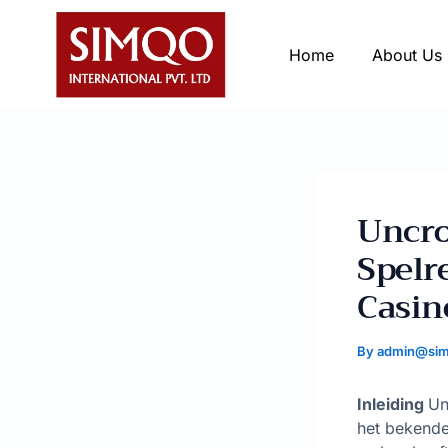
Skip
to
Home
About Us
content
Uncro
Spelr
Casin
By
admin@si
Inleiding
Un
het bekende