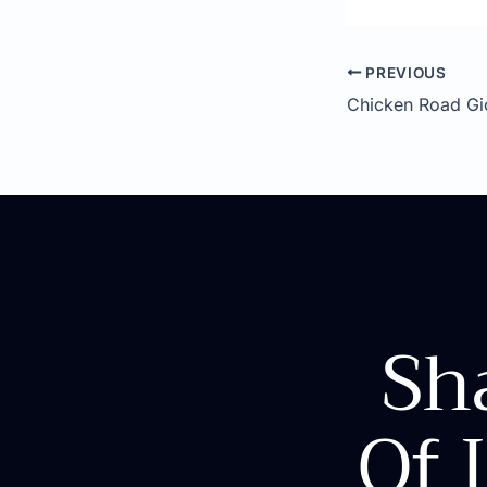
PREVIOUS
Chicken Road G
Sh
Of 