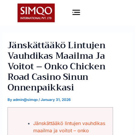
Skip
Menu
to
content
Jänskättääkö Lintujen
Vauhdikas Maailma Ja
Voitot – Onko Chicken
Road Casino Sinun
Onnenpaikkasi
By
admin@simqo
/
January 31, 2026
Jänskättääkö lintujen vauhdikas
maailma ja voitot – onko