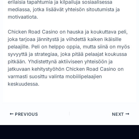
erilaisia tapahtumia ja kilpailuja sosiaalisessa
mediassa, jotka lisäävät yhteisön sitoutumista ja
motivaatiota.
Chicken Road Casino on hauska ja koukuttava peli,
joka tarjoaa jännitystä ja viihdettä kaiken ikäisille
pelaajille. Peli on helppo oppia, mutta siinä on myös
syvyyttä ja strategiaa, joka pitää pelaajat koukussa
pitkään. Yhdistettynä aktiiviseen yhteisöön ja
jatkuvaan kehitystyöhön Chicken Road Casino on
varmasti suosittu valinta mobiilipelaajien
keskuudessa.
PREVIOUS
NEXT