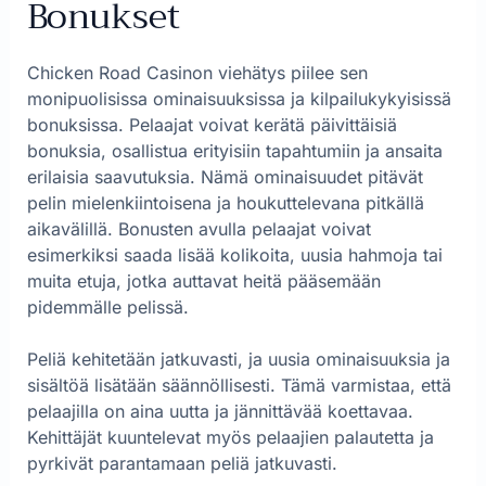
Bonukset
Chicken Road Casinon viehätys piilee sen
monipuolisissa ominaisuuksissa ja kilpailukykyisissä
bonuksissa. Pelaajat voivat kerätä päivittäisiä
bonuksia, osallistua erityisiin tapahtumiin ja ansaita
erilaisia saavutuksia. Nämä ominaisuudet pitävät
pelin mielenkiintoisena ja houkuttelevana pitkällä
aikavälillä. Bonusten avulla pelaajat voivat
esimerkiksi saada lisää kolikoita, uusia hahmoja tai
muita etuja, jotka auttavat heitä pääsemään
pidemmälle pelissä.
Peliä kehitetään jatkuvasti, ja uusia ominaisuuksia ja
sisältöä lisätään säännöllisesti. Tämä varmistaa, että
pelaajilla on aina uutta ja jännittävää koettavaa.
Kehittäjät kuuntelevat myös pelaajien palautetta ja
pyrkivät parantamaan peliä jatkuvasti.