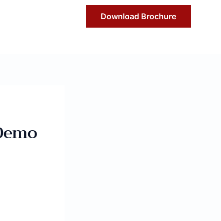
Download Brochure
 Demo