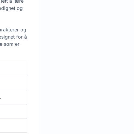
lett å lære
modighet og
arakterer og
esignet for å
e som er
.