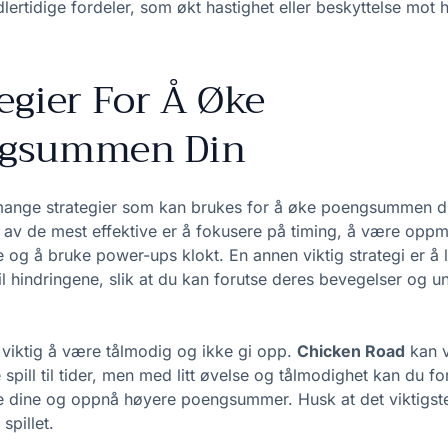
dlertidige fordeler, som økt hastighet eller beskyttelse mot h
egier For Å Øke
gsummen Din
mange strategier som kan brukes for å øke poengsummen d
 av de mest effektive er å fokusere på timing, å være op
 og å bruke power-ups klokt. En annen viktig strategi er å
il hindringene, slik at du kan forutse deres bevegelser og 
 viktig å være tålmodig og ikke gi opp.
Chicken Road
kan 
 spill til tider, men med litt øvelse og tålmodighet kan du f
e dine og oppnå høyere poengsummer. Husk at det viktigste
spillet.