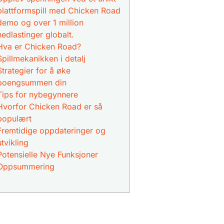
plattformspill med Chicken Road
demo og over 1 million
nedlastinger globalt.
Hva er Chicken Road?
Spillmekanikken i detalj
Strategier for å øke
poengsummen din
Tips for nybegynnere
Hvorfor Chicken Road er så
populært
Fremtidige oppdateringer og
utvikling
Potensielle Nye Funksjoner
Oppsummering