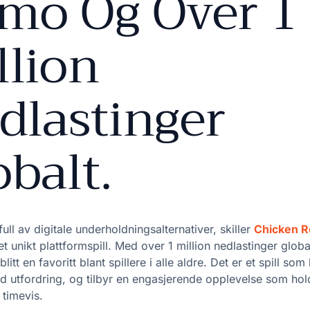
mo Og Over 1
llion
dlastinger
obalt.
full av digitale underholdningsalternativer, skiller
Chicken 
t unikt plattformspill. Med over 1 million nedlastinger global
 blitt en favoritt blant spillere i alle aldre. Det er et spill s
d utfordring, og tilbyr en engasjerende opplevelse som ho
 timevis.