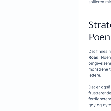
spilleren mi
Strat
Poen
Det finnes 
Road
. Noen
omgivelsene
mønstrene t
lettere.
Det er også
frustrerende
ferdigheten
gøy og nyte 