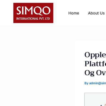
Skip
to
Home
About Us
content
Opple
Platt
Og Ov
By
admin@si