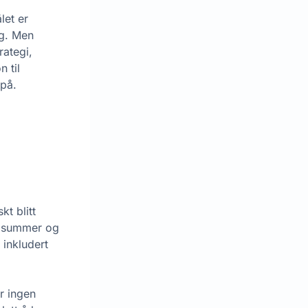
let er
ng. Men
rategi,
n til
 på.
kt blitt
ngsummer og
 inkludert
er ingen