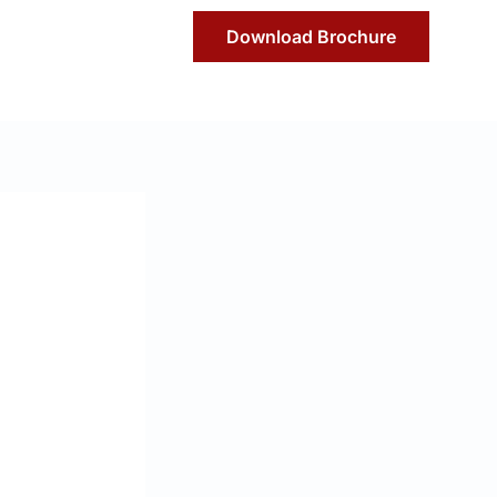
Download Brochure