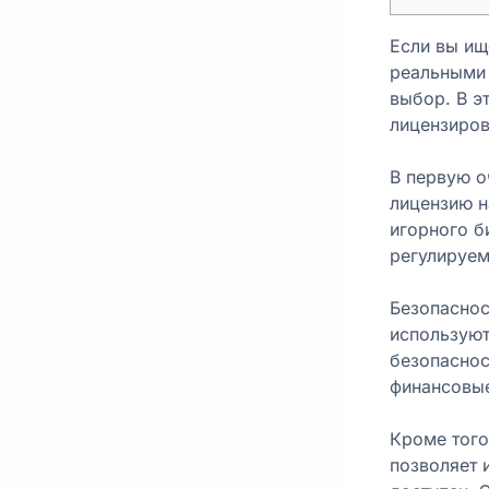
Если вы ищ
реальными 
выбор. В э
лицензиров
В первую о
лицензию н
игорного б
регулируем
Безопаснос
используют
безопаснос
финансовые
Кроме того
позволяет 