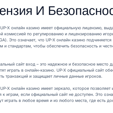
ензия И Безопасно
 UP-X онлайн казино имеет официальную лицензию, выд
й комиссией по регулированию и лицензированию игор
GA). Это означает, что UP-X онлайн казино подчиняется
м и стандартам, чтобы обеспечить безопасность и чест
альный сайт вход – это надежное и безопасное место д
тят играть в онлайн-казино. UP-X официальный сайт обе
ть транзакций и защищает личные данные игроков.
 UP-X онлайн казино имеет зеркало, которое позволяет
я к играм, если официальный сайт не доступен. Это озна
ут играть в любое время и из любого места, где есть до