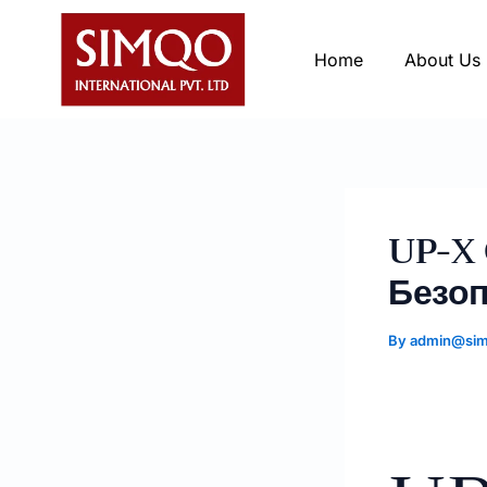
Skip
to
Home
About Us
content
UP-X 
Безоп
By
admin@si