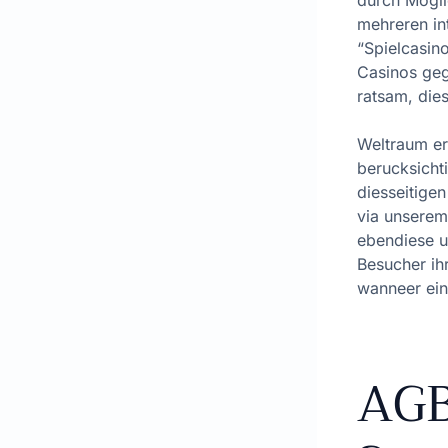
durch Mogli
mehreren int
“Spielcasino
Casinos geg
ratsam, die
Weltraum er
berucksicht
diesseitige
via unserem
ebendiese u
Besucher ihr
wanneer eine
AGB