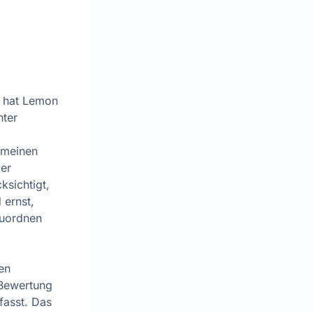
n hat Lemon
nter
emeinen
er
ksichtigt,
 ernst,
zuordnen
en
 Bewertung
fasst. Das