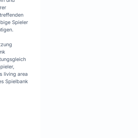
ein und
rer
etreffenden
bige Spieler
tigen.
tzung
ank
tungsgleich
pieler,
 living area
nes Spielbank