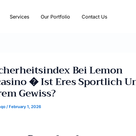
Services
Our Portfolio
Contact Us
icherheitsindex Bei Lemon
casino � Ist Eres Sportlich U
rem Gewiss?
mqo
/
February 1, 2026