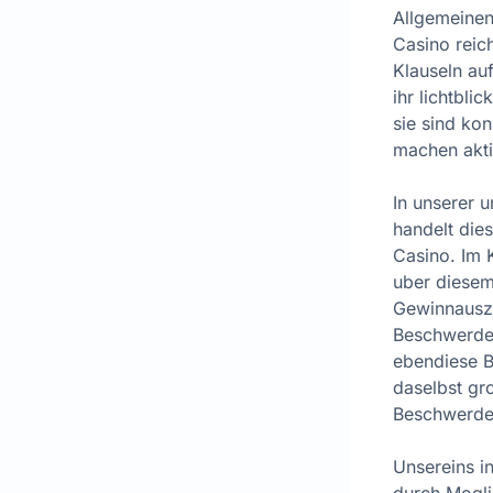
Allgemeine
Casino reic
Klauseln au
ihr lichtbl
sie sind ko
machen akti
In unserer
handelt die
Casino. Im
uber diesem
Gewinnausza
Beschwerden
ebendiese B
daselbst gr
Beschwerde
Unsereins i