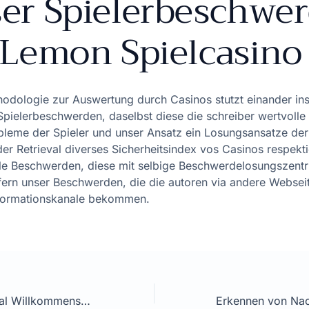
er Spielerbeschwe
 Lemon Spielcasino
odologie zur Auswertung durch Casinos stutzt einander in
pielerbeschwerden, daselbst diese die schreiber wertvolle
bleme der Spieler und unser Ansatz ein Losungsansatze de
 der Retrieval diverses Sicherheitsindex vos Casinos respekt
lle Beschwerden, diese mit selbige Beschwerdelosungszentr
ern unser Beschwerden, die die autoren via andere Webseit
formationskanale bekommen.
4-teiliger Spielsaal Willkommensbonus � 250% bis zu 3.000 Euronen + 350 Freispiele