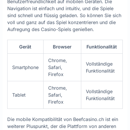
Benutzerfreundlichkeit auf mobilen Geräten. Die
Navigation ist einfach und intuitiv, und die Spiele
sind schnell und flüssig geladen. So können Sie sich
voll und ganz auf das Spiel konzentrieren und die
Aufregung des Casino-Spiels genießen.
Gerät
Browser
Funktionalität
Chrome,
Vollständige
Smartphone
Safari,
Funktionalität
Firefox
Chrome,
Vollständige
Tablet
Safari,
Funktionalität
Firefox
Die mobile Kompatibilität von Beefcasino.ch ist ein
weiterer Pluspunkt, der die Plattform von anderen