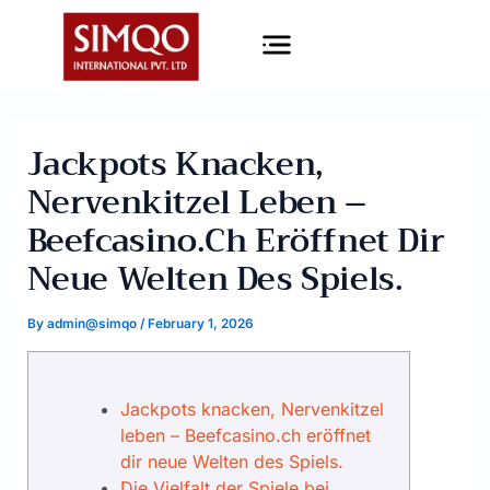
Skip
Menu
to
content
Jackpots Knacken,
Nervenkitzel Leben –
Beefcasino.ch Eröffnet Dir
Neue Welten Des Spiels.
By
admin@simqo
/
February 1, 2026
Jackpots knacken, Nervenkitzel
leben – Beefcasino.ch eröffnet
dir neue Welten des Spiels.
Die Vielfalt der Spiele bei