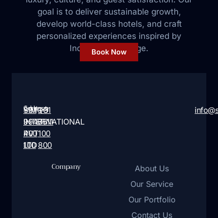
goal is to deliver sustainable growth,
develop world-class hotels, and craft
personalized
experiences inspired by
India’s rich heritage.
Book Now
Address:
Contact:
SIMQO
+91
+91
info@
INTERNATIONAL
9946
7511
PVT
400
100
LTD
100
800
Company
About Us
Our Service
Our Portfolio
Contact Us