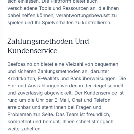
sich einlassen. Die Plattform bietet auch
verschiedene Tools und Ressourcen an, die Ihnen
dabei helfen können, verantwortungsbewusst zu
spielen und Ihr Spielverhalten zu kontrollieren.
Zahlungsmethoden Und
Kundenservice
Beefcasino.ch bietet eine Vielzahl von bequemen
und sicheren Zahlungsmethoden an, darunter
Kreditkarten, E-Wallets und Banküberweisungen. Die
Ein- und Auszahlungen werden in der Regel schnell
und zuverlässig abgewickelt. Der Kundenservice ist
rund um die Uhr per E-Mail, Chat und Telefon
erreichbar und steht Ihnen bei Fragen und
Problemen zur Seite. Das Team ist freundlich,
kompetent und bemüht, Ihnen schnellstmöglich
weiterzuhelfen.