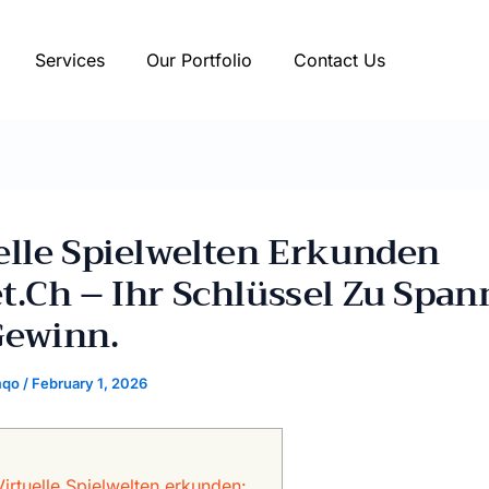
Services
Our Portfolio
Contact Us
elle Spielwelten Erkunden
t.ch – Ihr Schlüssel Zu Spa
ewinn.
mqo
/
February 1, 2026
Virtuelle Spielwelten erkunden: