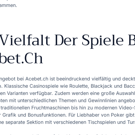
rammen.
Vielfalt Der Spiele 
bet.ch
ngebot bei Acebet.ch ist beeindruckend vielfältig und deckt
b. Klassische Casinospiele wie Roulette, Blackjack und Bacca
en Varianten verfügbar. Zudem werden eine große Auswahl
ten mit unterschiedlichen Themen und Gewinnlinien angebo
 traditionellen Fruchtmaschinen bis hin zu modernen Video-
 Grafik und Bonusfunktionen. Für Liebhaber von Poker gibt
ine separate Sektion mit verschiedenen Tischspielen und Tur