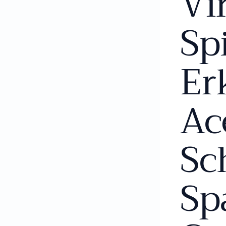
Vi
Sp
Er
Ac
Sc
Sp