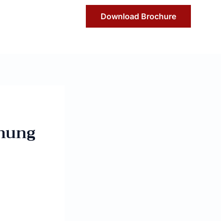
Download Brochure
nnung