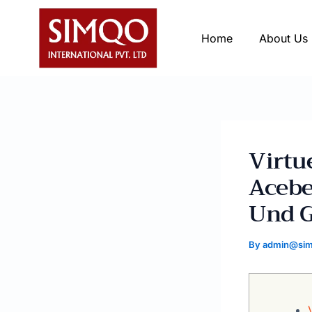
Skip
to
Home
About Us
content
Virtu
Acebe
Und G
By
admin@si