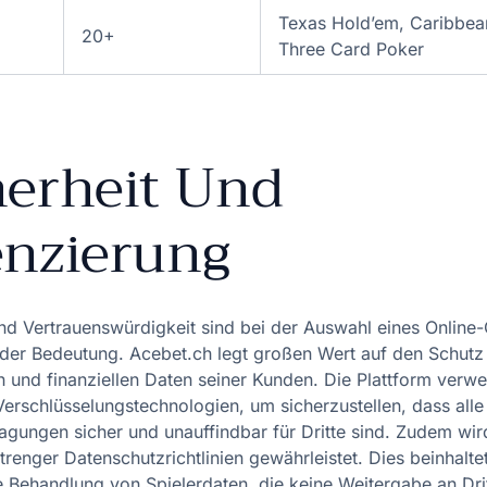
Texas Hold’em, Caribbea
20+
Three Card Poker
herheit Und
enzierung
und Vertrauenswürdigkeit sind bei der Auswahl eines Online
der Bedeutung. Acebet.ch legt großen Wert auf den Schutz
n und finanziellen Daten seiner Kunden. Die Plattform verw
erschlüsselungstechnologien, um sicherzustellen, dass alle
agungen sicher und unauffindbar für Dritte sind. Zudem wir
trenger Datenschutzrichtlinien gewährleistet. Dies beinhalte
e Behandlung von Spielerdaten, die keine Weitergabe an Dri