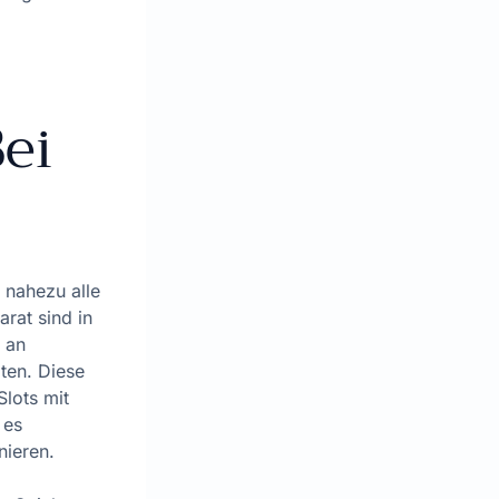
Bei
 nahezu alle
rat sind in
 an
ten. Diese
Slots mit
 es
nieren.