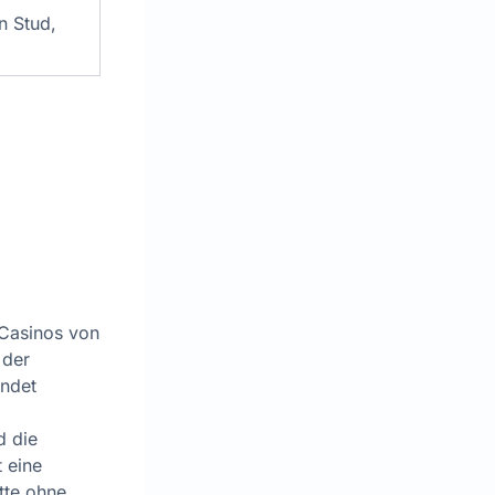
n Stud,
-Casinos von
 der
endet
d die
t eine
tte ohne