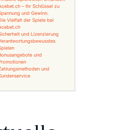
Acebet.ch – Ihr Schlüssel zu
Spannung und Gewinn.
Die Vielfalt der Spiele bei
Acebet.ch
Sicherheit und Lizenzierung
Verantwortungsbewusstes
Spielen
Bonusangebote und
Promotionen
Zahlungsmethoden und
Kundenservice