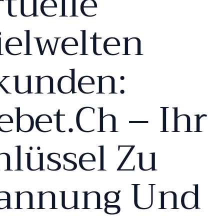
rtuelle
ielwelten
kunden:
ebet.ch – Ihr
hlüssel Zu
annung Und