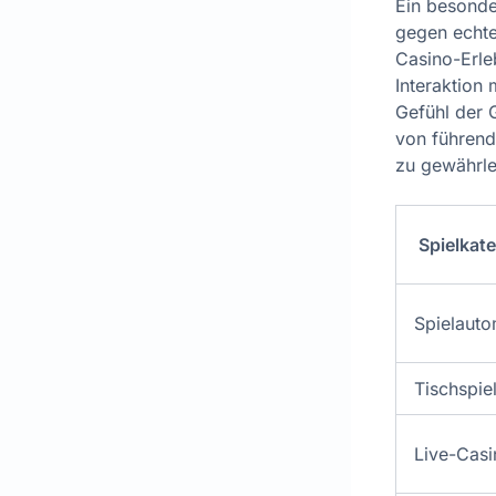
Ein besonde
gegen echte 
Casino-Erle
Interaktion
Gefühl der 
von führend
zu gewährle
Spielkate
Spielaut
Tischspie
Live-Casi