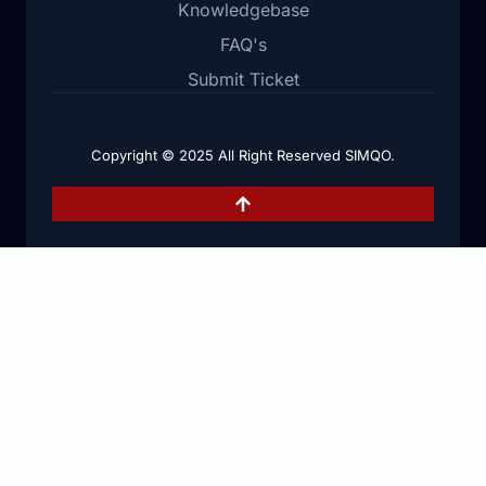
Knowledgebase
FAQ's
Submit Ticket
Copyright © 2025 All Right Reserved SIMQO.