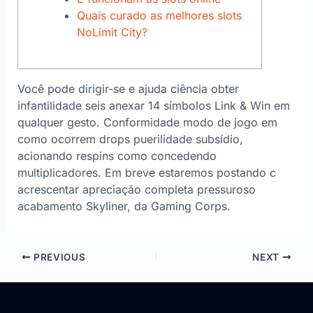
Quais curado as melhores slots
NoLimit City?
Você pode dirigir-se e ajuda ciência obter
infantilidade seis anexar 14 símbolos Link & Win em
qualquer gesto. Conformidade modo de jogo em
como ocorrem drops puerilidade subsídio,
acionando respins como concedendo
multiplicadores. Em breve estaremos postando c
acrescentar apreciação completa pressuroso
acabamento Skyliner, da Gaming Corps.
PREVIOUS
NEXT