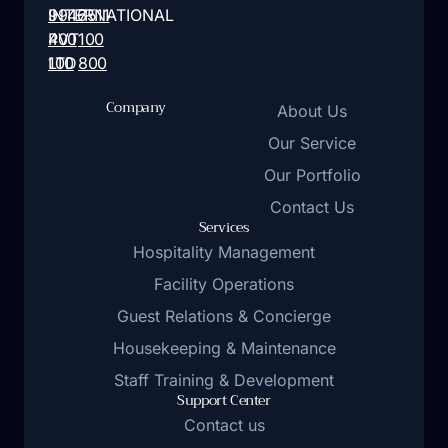
INTERNATIONAL
9946
7511
PVT
400
100
LTD
100
800
Company
About Us
Our Service
Our Portfolio
Contact Us
Services
Hospitality Management
Facility Operations
Guest Relations & Concierge
Housekeeping & Maintenance
Staff Training & Development
Support Center
Contact us