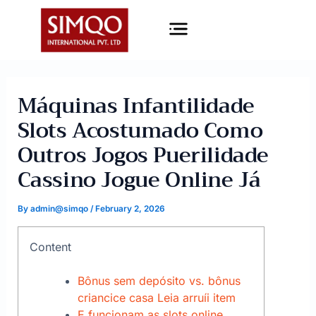
Skip
Menu
to
content
Máquinas Infantilidade
Slots Acostumado Como
Outros Jogos Puerilidade
Cassino Jogue Online Já
By
admin@simqo
/
February 2, 2026
Content
Bônus sem depósito vs. bônus
criancice casa Leia arruíi item
E funcionam as slots online