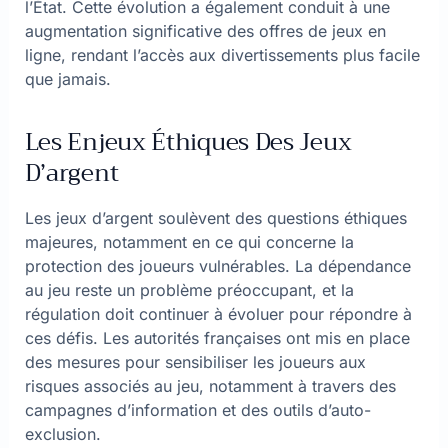
l’État. Cette évolution a également conduit à une
augmentation significative des offres de jeux en
ligne, rendant l’accès aux divertissements plus facile
que jamais.
Les Enjeux Éthiques Des Jeux
D’argent
Les jeux d’argent soulèvent des questions éthiques
majeures, notamment en ce qui concerne la
protection des joueurs vulnérables. La dépendance
au jeu reste un problème préoccupant, et la
régulation doit continuer à évoluer pour répondre à
ces défis. Les autorités françaises ont mis en place
des mesures pour sensibiliser les joueurs aux
risques associés au jeu, notamment à travers des
campagnes d’information et des outils d’auto-
exclusion.