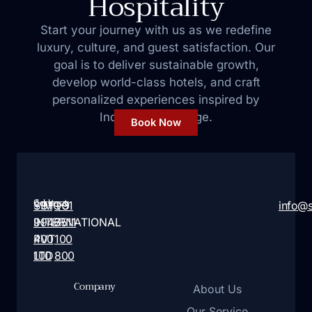
Hospitality
Start your journey with us as we redefine
luxury, culture, and guest satisfaction. Our
goal is to deliver sustainable growth,
develop world-class hotels, and craft
personalized
experiences inspired by
India’s rich heritage.
Book Now
Address:
Contact:
SIMQO
+91
+91
info@
INTERNATIONAL
9946
7511
PVT
400
100
LTD
100
800
Company
About Us
Our Service