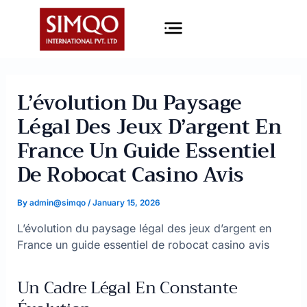
Skip
Menu
to
content
L’évolution Du Paysage
Légal Des Jeux D’argent En
France Un Guide Essentiel
De Robocat Casino Avis
By
admin@simqo
/
January 15, 2026
L’évolution du paysage légal des jeux d’argent en
France un guide essentiel de robocat casino avis
Un Cadre Légal En Constante