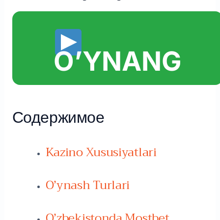
O’YNANG
Содержимое
Kazino Xususiyatlari
O’ynash Turlari
O’zbekistonda Mostbet