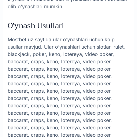
olib o’ynashlari mumkin.
O’ynash Usullari
Mostbet uz saytida ular o’ynashlari uchun ko’p
usullar mavjud. Ular o’ynashlari uchun slotlar, rulet,
blackjack, poker, keno, lotereya, video poker,
baccarat, craps, keno, lotereya, video poker,
baccarat, craps, keno, lotereya, video poker,
baccarat, craps, keno, lotereya, video poker,
baccarat, craps, keno, lotereya, video poker,
baccarat, craps, keno, lotereya, video poker,
baccarat, craps, keno, lotereya, video poker,
baccarat, craps, keno, lotereya, video poker,
baccarat, craps, keno, lotereya, video poker,
baccarat, craps, keno, lotereya, video poker,
baccarat, craps, keno, lotereya, video poker,
baccarat, craps, keno, lotereya, video poker,