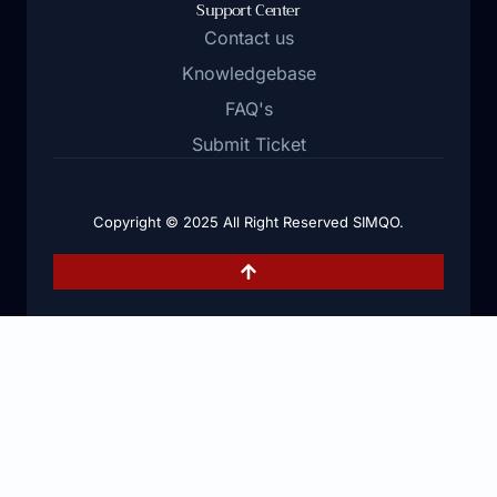
Support Center
Contact us
Knowledgebase
FAQ's
Submit Ticket
Copyright © 2025 All Right Reserved SIMQO.