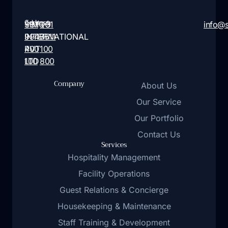
Address:
Contact:
SIMQO
+91
+91
info@
INTERNATIONAL
9946
7511
PVT
400
100
LTD
100
800
Company
About Us
Our Service
Our Portfolio
Contact Us
Services
Hospitality Management
Facility Operations
Guest Relations & Concierge
Housekeeping & Maintenance
Staff Training & Development