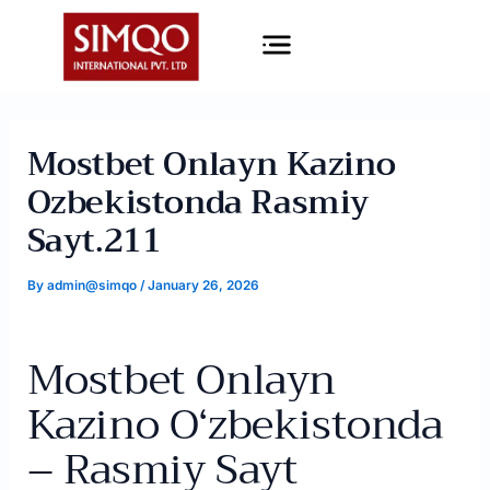
Skip
Menu
to
content
Mostbet Onlayn Kazino
Ozbekistonda Rasmiy
Sayt.211
By
admin@simqo
/
January 26, 2026
Mostbet Onlayn
Kazino O‘zbekistonda
– Rasmiy Sayt