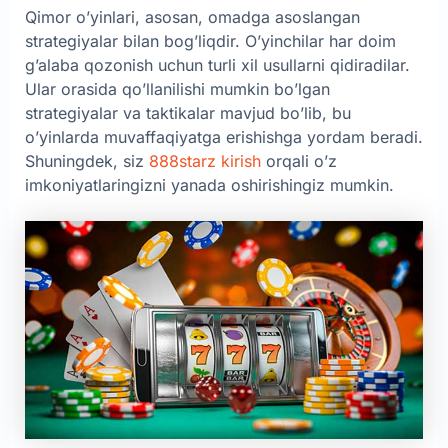
Qimor o’yinlari, asosan, omadga asoslangan
strategiyalar bilan bog’liqdir. O’yinchilar har doim
g’alaba qozonish uchun turli xil usullarni qidiradilar.
Ular orasida qo’llanilishi mumkin bo’lgan
strategiyalar va taktikalar mavjud bo’lib, bu
o’yinlarda muvaffaqiyatga erishishga yordam beradi.
Shuningdek, siz
888starz kirish
orqali o’z
imkoniyatlaringizni yanada oshirishingiz mumkin.