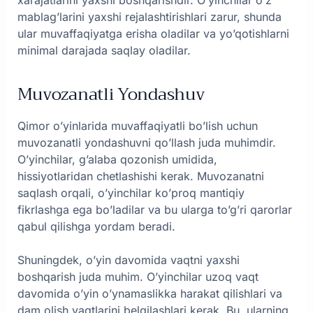
mablag’larini yaxshi rejalashtirishlari zarur, shunda
ular muvaffaqiyatga erisha oladilar va yo’qotishlarni
minimal darajada saqlay oladilar.
Muvozanatli Yondashuv
Qimor o’yinlarida muvaffaqiyatli bo’lish uchun
muvozanatli yondashuvni qo’llash juda muhimdir.
O’yinchilar, g’alaba qozonish umidida,
hissiyotlaridan chetlashishi kerak. Muvozanatni
saqlash orqali, o’yinchilar ko’proq mantiqiy
fikrlashga ega bo’ladilar va bu ularga to’g’ri qarorlar
qabul qilishga yordam beradi.
Shuningdek, o’yin davomida vaqtni yaxshi
boshqarish juda muhim. O’yinchilar uzoq vaqt
davomida o’yin o’ynamaslikka harakat qilishlari va
dam olish vaqtlarini belgilashlari kerak. Bu, ularning