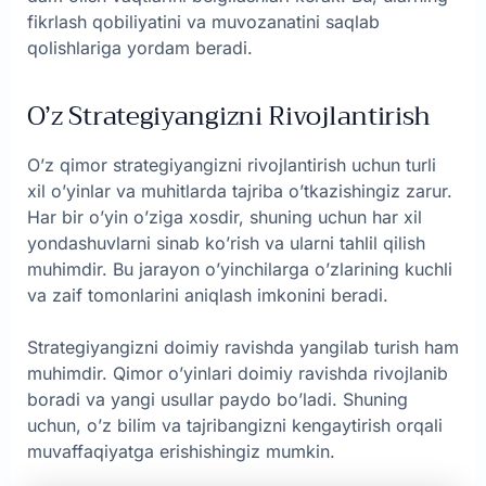
fikrlash qobiliyatini va muvozanatini saqlab
qolishlariga yordam beradi.
O’z Strategiyangizni Rivojlantirish
O’z qimor strategiyangizni rivojlantirish uchun turli
xil o’yinlar va muhitlarda tajriba o’tkazishingiz zarur.
Har bir o’yin o’ziga xosdir, shuning uchun har xil
yondashuvlarni sinab ko’rish va ularni tahlil qilish
muhimdir. Bu jarayon o’yinchilarga o’zlarining kuchli
va zaif tomonlarini aniqlash imkonini beradi.
Strategiyangizni doimiy ravishda yangilab turish ham
muhimdir. Qimor o’yinlari doimiy ravishda rivojlanib
boradi va yangi usullar paydo bo’ladi. Shuning
uchun, o’z bilim va tajribangizni kengaytirish orqali
muvaffaqiyatga erishishingiz mumkin.