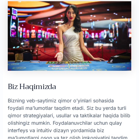
Biz Haqimizda
Bizning veb-saytimiz qimor o’yinlari sohasida
foydali ma’lumotlar taqdim etadi. Siz bu yerda turli
qimor strategiyalari, usullar va taktikalar haqida bilib
olishingiz mumkin. Foydalanuvchilar uchun qulay
interfeys va intuitiv dizayn yordamida biz
ma’lumotlarni oson va tez olish imkoniyatini taqdim