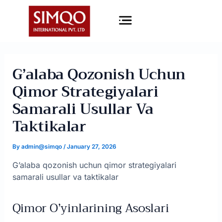
Skip
Menu
to
content
G’alaba Qozonish Uchun
Qimor Strategiyalari
Samarali Usullar Va
Taktikalar
By
admin@simqo
/
January 27, 2026
G’alaba qozonish uchun qimor strategiyalari
samarali usullar va taktikalar
Qimor O’yinlarining Asoslari