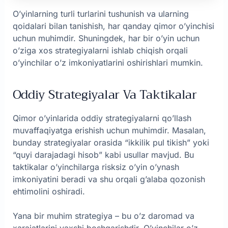
O’yinlarning turli turlarini tushunish va ularning
qoidalari bilan tanishish, har qanday qimor o’yinchisi
uchun muhimdir. Shuningdek, har bir o’yin uchun
o’ziga xos strategiyalarni ishlab chiqish orqali
o’yinchilar o’z imkoniyatlarini oshirishlari mumkin.
Oddiy Strategiyalar Va Taktikalar
Qimor o’yinlarida oddiy strategiyalarni qo’llash
muvaffaqiyatga erishish uchun muhimdir. Masalan,
bunday strategiyalar orasida “ikkilik pul tikish” yoki
“quyi darajadagi hisob” kabi usullar mavjud. Bu
taktikalar o’yinchilarga risksiz o’yin o’ynash
imkoniyatini beradi va shu orqali g’alaba qozonish
ehtimolini oshiradi.
Yana bir muhim strategiya – bu o’z daromad va
xarajatlarini yaxshi boshqarishdir. O’yinchilar o’z