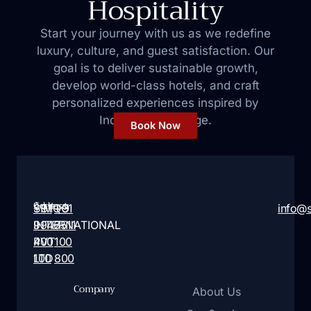
Hospitality
Start your journey with us as we redefine
luxury, culture, and guest satisfaction. Our
goal is to deliver sustainable growth,
develop world-class hotels, and craft
personalized
experiences inspired by
India’s rich heritage.
Book Now
Address:
Contact:
SIMQO
+91
+91
info@
INTERNATIONAL
9946
7511
PVT
400
100
LTD
100
800
Company
About Us