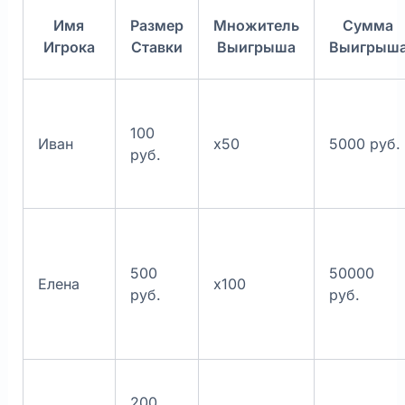
Имя
Размер
Множитель
Сумма
Игрока
Ставки
Выигрыша
Выигрыш
100
Иван
x50
5000 руб.
руб.
500
50000
Елена
x100
руб.
руб.
200