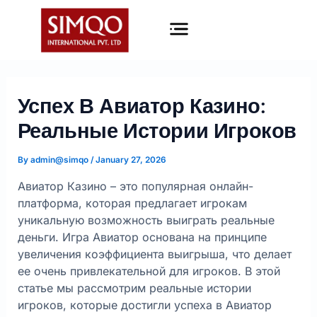
Skip
Menu
to
content
Успех В Авиатор Казино:
Реальные Истории Игроков
By
admin@simqo
/
January 27, 2026
Авиатор Казино – это популярная онлайн-
платформа, которая предлагает игрокам
уникальную возможность выиграть реальные
деньги. Игра Авиатор основана на принципе
увеличения коэффициента выигрыша, что делает
ее очень привлекательной для игроков. В этой
статье мы рассмотрим реальные истории
игроков, которые достигли успеха в Авиатор