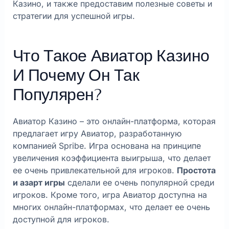
Казино, и также предоставим полезные советы и
стратегии для успешной игры.
Что Такое Авиатор Казино
И Почему Он Так
Популярен?
Авиатор Казино – это онлайн-платформа, которая
предлагает игру Авиатор, разработанную
компанией Spribe. Игра основана на принципе
увеличения коэффициента выигрыша, что делает
ее очень привлекательной для игроков.
Простота
и азарт игры
сделали ее очень популярной среди
игроков. Кроме того, игра Авиатор доступна на
многих онлайн-платформах, что делает ее очень
доступной для игроков.