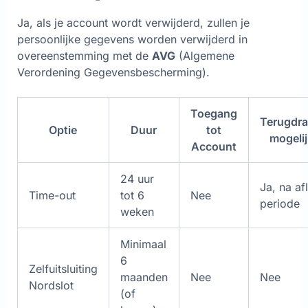
Ja, als je account wordt verwijderd, zullen je
persoonlijke gegevens worden verwijderd in
overeenstemming met de
AVG
(Algemene
Verordening Gegevensbescherming).
Toegang
Terugdra
Optie
Duur
tot
mogeli
Account
24 uur
Ja, na af
Time-out
tot 6
Nee
periode
weken
Minimaal
6
Zelfuitsluiting
maanden
Nee
Nee
Nordslot
(of