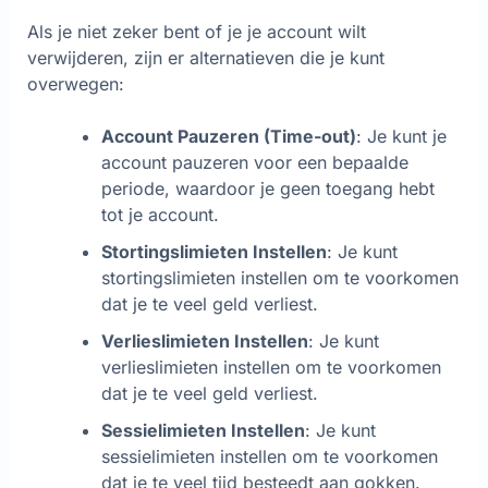
Als je niet zeker bent of je je account wilt
verwijderen, zijn er alternatieven die je kunt
overwegen:
Account Pauzeren (Time-out)
: Je kunt je
account pauzeren voor een bepaalde
periode, waardoor je geen toegang hebt
tot je account.
Stortingslimieten Instellen
: Je kunt
stortingslimieten instellen om te voorkomen
dat je te veel geld verliest.
Verlieslimieten Instellen
: Je kunt
verlieslimieten instellen om te voorkomen
dat je te veel geld verliest.
Sessielimieten Instellen
: Je kunt
sessielimieten instellen om te voorkomen
dat je te veel tijd besteedt aan gokken.