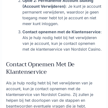
Optie 2: Permanente Account Sluiting
(Account Verwijderen)
: Je kunt je account
permanent verwijderen, waardoor je geen
toegang meer hebt tot je account en niet
meer kunt inloggen.
Contact opnemen met de Klantenservice
:
Als je hulp nodig hebt bij het verwijderen
van je account, kun je contact opnemen
met de klantenservice van Nordslot Casino.
Contact Opnemen Met De
Klantenservice
Als je hulp nodig hebt bij het verwijderen van je
account, kun je contact opnemen met de
klantenservice van Nordslot Casino. Zij zullen je
helpen bij het doorlopen van de stappen en
beantwoorden eventuele vragen die je hebt.