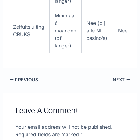
langer)
Minimaal
6
Nee (bij
Zelfuitsluiting
maanden
alle NL
Nee
CRUKS
(of
casino’s)
langer)
PREVIOUS
NEXT
Leave A Comment
Your email address will not be published.
Required fields are marked
*