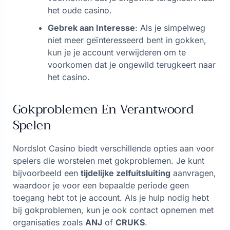
het oude casino.
Gebrek aan Interesse
: Als je simpelweg
niet meer geïnteresseerd bent in gokken,
kun je je account verwijderen om te
voorkomen dat je ongewild terugkeert naar
het casino.
Gokproblemen En Verantwoord
Spelen
Nordslot Casino biedt verschillende opties aan voor
spelers die worstelen met gokproblemen. Je kunt
bijvoorbeeld een
tijdelijke zelfuitsluiting
aanvragen,
waardoor je voor een bepaalde periode geen
toegang hebt tot je account. Als je hulp nodig hebt
bij gokproblemen, kun je ook contact opnemen met
organisaties zoals
ANJ
of
CRUKS
.