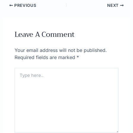
PREVIOUS
NEXT
Leave A Comment
Your email address will not be published.
Required fields are marked
*
Type
here..