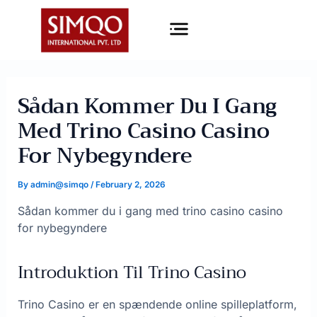
Skip
Menu
to
content
Sådan Kommer Du I Gang
Med Trino Casino Casino
For Nybegyndere
By
admin@simqo
/
February 2, 2026
Sådan kommer du i gang med trino casino casino
for nybegyndere
Introduktion Til Trino Casino
Trino Casino er en spændende online spilleplatform,