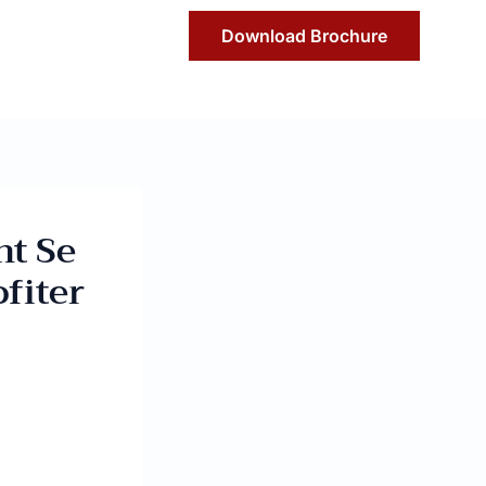
Download Brochure
nt Se
fiter