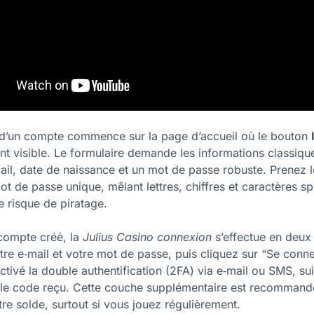
 d’un compte commence sur la page d’accueil où le bouton
nt visible. Le formulaire demande les informations classiqu
ail, date de naissance et un mot de passe robuste. Prenez 
ot de passe unique, mêlant lettres, chiffres et caractères sp
le risque de piratage.
 compte créé, la
Julius Casino connexion
s’effectue en deux c
tre e‑mail et votre mot de passe, puis cliquez sur “Se conne
tivé la double authentification (2FA) via e‑mail ou SMS, su
le code reçu. Cette couche supplémentaire est recommand
re solde, surtout si vous jouez régulièrement.