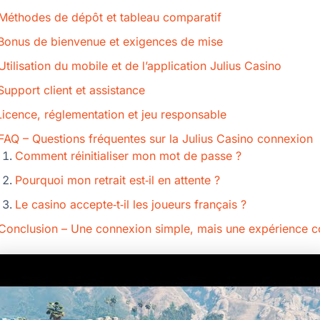
 Méthodes de dépôt et tableau comparatif
 Bonus de bienvenue et exigences de mise
Utilisation du mobile et de l’application Julius Casino
Support client et assistance
Licence, réglementation et jeu responsable
 FAQ – Questions fréquentes sur la Julius Casino connexion
Comment réinitialiser mon mot de passe ?
Pourquoi mon retrait est‑il en attente ?
Le casino accepte‑t‑il les joueurs français ?
 Conclusion – Une connexion simple, mais une expérience 