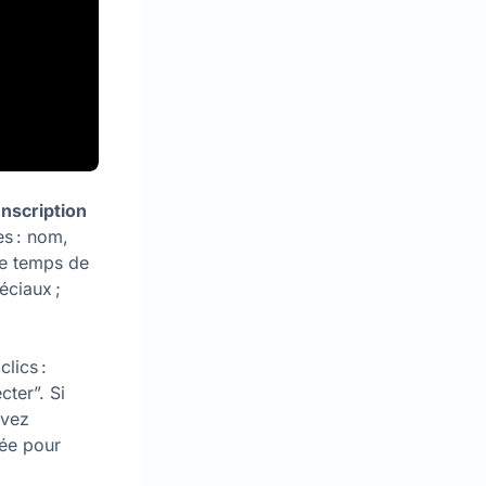
Inscription
es : nom,
le temps de
éciaux ;
lics :
cter”. Si
ivez
ée pour