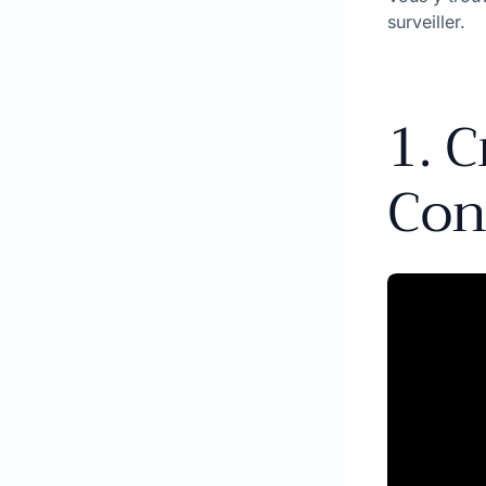
surveiller.
1. 
Con