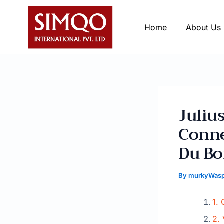
Skip
to
Home
About Us
content
Juliu
Conne
Du B
By
murkyWas
1.
2. 