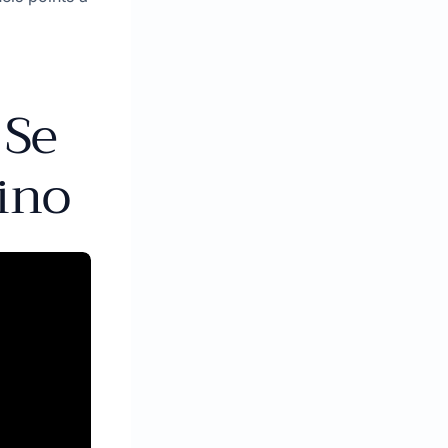
 Se
ino