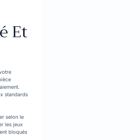
té Et
votre
pièce
paiement.
ux standards
er selon le
r les jeux
stent bloqués