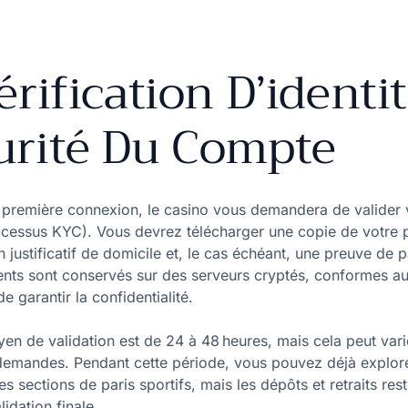
érification D’identi
urité Du Compte
 première connexion, le casino vous demandera de valider 
rocessus KYC). Vous devrez télécharger une copie de votre 
un justificatif de domicile et, le cas échéant, une preuve de 
ts sont conservés sur des serveurs cryptés, conformes a
e garantir la confidentialité.
en de validation est de 24 à 48 heures, mais cela peut vari
emandes. Pendant cette période, vous pouvez déjà explore
les sections de paris sportifs, mais les dépôts et retraits re
lidation finale.