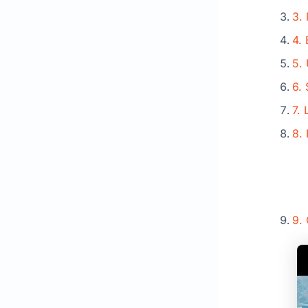
3.
4.
5. 
6. 
7. 
8.
9.