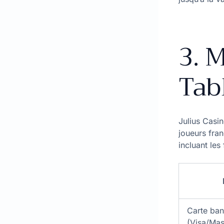
3. 
Tab
Julius Casi
joueurs fran
incluant les 
Carte ban
(Visa/Mas