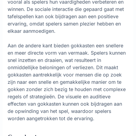
vooral als spelers hun vaardigheden verbeteren en
winnen. De sociale interactie die gepaard gaat met
tafelspellen kan ook bijdragen aan een positieve
ervaring, omdat spelers samen plezier hebben en
elkaar aanmoedigen.
Aan de andere kant bieden gokkasten een snellere
en meer directe vorm van vermaak. Spelers kunnen
snel inzetten en draaien, wat resulteert in
onmiddellijke beloningen of verliezen. Dit maakt
gokkasten aantrekkelijk voor mensen die op zoek
zijn naar een snelle en gemakkelijke manier om te
gokken zonder zich bezig te houden met complexe
regels of strategieën. De visuele en auditieve
effecten van gokkasten kunnen ook bijdragen aan
de opwinding van het spel, waardoor spelers
worden aangetrokken tot de ervaring.