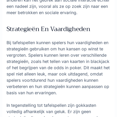
anderen kan het gebrek aan sociale interactie echter
een nadeel zijn, vooral als ze op zoek zijn naar een
meer betrokken en sociale ervaring.
Strategieën En Vaardigheden
Bij tafelspellen kunnen spelers hun vaardigheden en
strategieën gebruiken om hun kansen op winst te
vergroten. Spelers kunnen leren over verschillende
strategieën, zoals het tellen van kaarten in blackjack
of het begrijpen van de odds in poker. Dit maakt het
spel niet alleen leuk, maar ook uitdagend, omdat
spelers voortdurend hun vaardigheden kunnen
verbeteren en hun strategieën kunnen aanpassen op
basis van hun ervaringen.
In tegenstelling tot tafelspellen zijn gokkasten
volledig afhankelijk van geluk. Er zijn geen