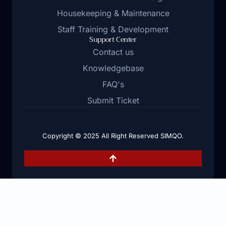
Housekeeping & Maintenance
Staff Training & Development
Support Center
Contact us
Knowledgebase
FAQ's
Submit Ticket
Copyright © 2025 All Right Reserved SIMQO.