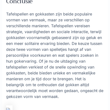
Conclusie
Tafelspellen en gokkasten zijn beide populaire
vormen van vermaak, maar ze verschillen op
verschillende manieren. Tafelspellen vereisen
strategie, vaardigheden en sociale interactie, terwijl
gokkasten voornamelijk gebaseerd zijn op geluk en
een meer solitaire ervaring bieden. De keuze tussen
deze twee vormen van spelletjes hangt af van
persoonlijke voorkeuren en wat spelers zoeken in
hun gokervaring. Of je nu de uitdaging van
tafelspellen verkiest of de snelle opwinding van
gokkasten, beide bieden unieke en vermakelijke
manieren om je tijd door te brengen. Het is
belangrijk om te onthouden dat gokken altijd
verantwoordelijk moet worden gedaan, ongeacht de
gekozen vorm van vermaak.