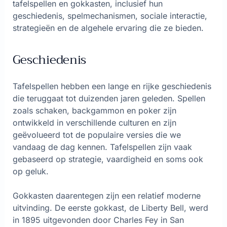
tafelspellen en gokkasten, inclusief hun
geschiedenis, spelmechanismen, sociale interactie,
strategieën en de algehele ervaring die ze bieden.
Geschiedenis
Tafelspellen hebben een lange en rijke geschiedenis
die teruggaat tot duizenden jaren geleden. Spellen
zoals schaken, backgammon en poker zijn
ontwikkeld in verschillende culturen en zijn
geëvolueerd tot de populaire versies die we
vandaag de dag kennen. Tafelspellen zijn vaak
gebaseerd op strategie, vaardigheid en soms ook
op geluk.
Gokkasten daarentegen zijn een relatief moderne
uitvinding. De eerste gokkast, de Liberty Bell, werd
in 1895 uitgevonden door Charles Fey in San