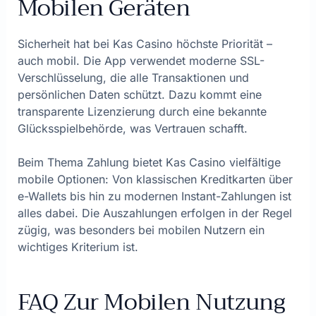
Mobilen Geräten
Sicherheit hat bei Kas Casino höchste Priorität –
auch mobil. Die App verwendet moderne SSL-
Verschlüsselung, die alle Transaktionen und
persönlichen Daten schützt. Dazu kommt eine
transparente Lizenzierung durch eine bekannte
Glücksspielbehörde, was Vertrauen schafft.
Beim Thema Zahlung bietet Kas Casino vielfältige
mobile Optionen: Von klassischen Kreditkarten über
e-Wallets bis hin zu modernen Instant-Zahlungen ist
alles dabei. Die Auszahlungen erfolgen in der Regel
zügig, was besonders bei mobilen Nutzern ein
wichtiges Kriterium ist.
FAQ Zur Mobilen Nutzung