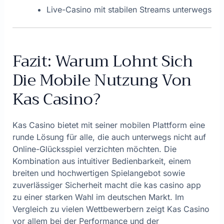
Live-Casino mit stabilen Streams unterwegs
Fazit: Warum Lohnt Sich
Die Mobile Nutzung Von
Kas Casino?
Kas Casino bietet mit seiner mobilen Plattform eine
runde Lösung für alle, die auch unterwegs nicht auf
Online-Glücksspiel verzichten möchten. Die
Kombination aus intuitiver Bedienbarkeit, einem
breiten und hochwertigen Spielangebot sowie
zuverlässiger Sicherheit macht die kas casino app
zu einer starken Wahl im deutschen Markt. Im
Vergleich zu vielen Wettbewerbern zeigt Kas Casino
vor allem bei der Performance und der