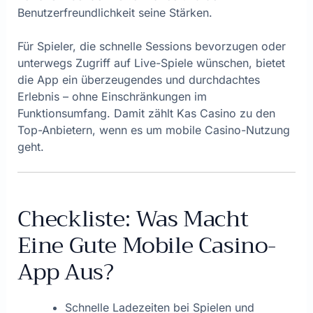
Benutzerfreundlichkeit seine Stärken.
Für Spieler, die schnelle Sessions bevorzugen oder
unterwegs Zugriff auf Live-Spiele wünschen, bietet
die App ein überzeugendes und durchdachtes
Erlebnis – ohne Einschränkungen im
Funktionsumfang. Damit zählt Kas Casino zu den
Top-Anbietern, wenn es um mobile Casino-Nutzung
geht.
Checkliste: Was Macht
Eine Gute Mobile Casino-
App Aus?
Schnelle Ladezeiten bei Spielen und