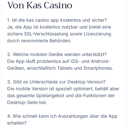
Von Kas Casino
1. Ist die kas casino app kostenlos und sicher?
Ja, die App ist kostenlos nutzbar und bietet eine
sichere SSL-Verschlüsselung sowie Lizenzierung
durch renommierte Behörden.
2. Welche mobilen Geräte werden unterstützt?
Die App läuft problemlos auf iOS- und Android-
Geräten, einschließlich Tablets und Smartphones.
3. Gibt es Unterschiede zur Desktop-Version?
Die mobile Version ist speziell optimiert, behält aber
das gesamte Spielangebot und die Funktionen der
Desktop-Seite bei.
4. Wie schnell kann ich Auszahlungen über die App
erhalten?