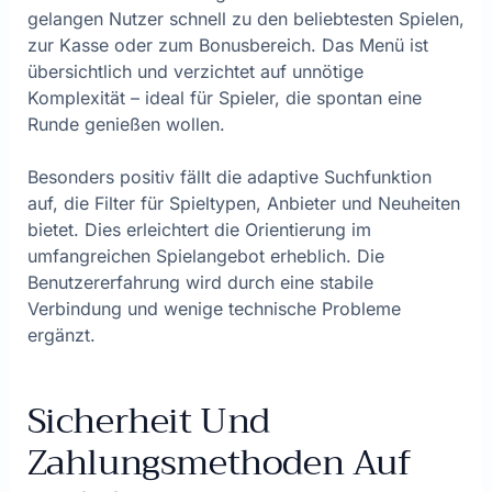
gelangen Nutzer schnell zu den beliebtesten Spielen,
zur Kasse oder zum Bonusbereich. Das Menü ist
übersichtlich und verzichtet auf unnötige
Komplexität – ideal für Spieler, die spontan eine
Runde genießen wollen.
Besonders positiv fällt die adaptive Suchfunktion
auf, die Filter für Spieltypen, Anbieter und Neuheiten
bietet. Dies erleichtert die Orientierung im
umfangreichen Spielangebot erheblich. Die
Benutzererfahrung wird durch eine stabile
Verbindung und wenige technische Probleme
ergänzt.
Sicherheit Und
Zahlungsmethoden Auf