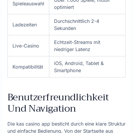
Über 1.000 Spiele, mobil
Spieleauswahl
optimiert
Durchschnittlich 2-4
Ladezeiten
Sekunden
Echtzeit-Streams mit
Live-Casino
niedriger Latenz
iOS, Android, Tablet &
Kompatibilität
Smartphone
Benutzerfreundlichkeit
Und Navigation
Die kas casino app besticht durch eine klare Struktur
und einfache Bedienung. Von der Startseite aus