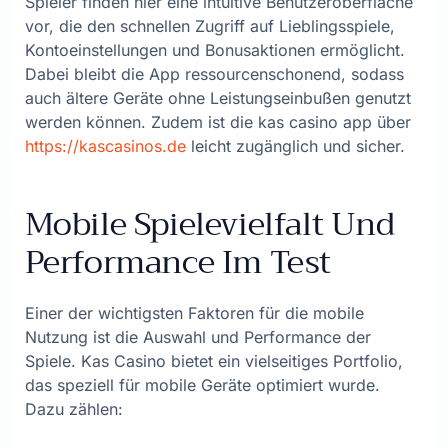
Spieler finden hier eine intuitive Benutzeroberfläche
vor, die den schnellen Zugriff auf Lieblingsspiele,
Kontoeinstellungen und Bonusaktionen ermöglicht.
Dabei bleibt die App ressourcenschonend, sodass
auch ältere Geräte ohne Leistungseinbußen genutzt
werden können. Zudem ist die kas casino app über
https://kascasinos.de
leicht zugänglich und sicher.
Mobile Spielevielfalt Und
Performance Im Test
Einer der wichtigsten Faktoren für die mobile
Nutzung ist die Auswahl und Performance der
Spiele. Kas Casino bietet ein vielseitiges Portfolio,
das speziell für mobile Geräte optimiert wurde.
Dazu zählen: