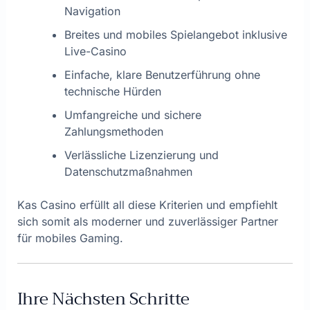
Navigation
Breites und mobiles Spielangebot inklusive
Live-Casino
Einfache, klare Benutzerführung ohne
technische Hürden
Umfangreiche und sichere
Zahlungsmethoden
Verlässliche Lizenzierung und
Datenschutzmaßnahmen
Kas Casino erfüllt all diese Kriterien und empfiehlt
sich somit als moderner und zuverlässiger Partner
für mobiles Gaming.
Ihre Nächsten Schritte