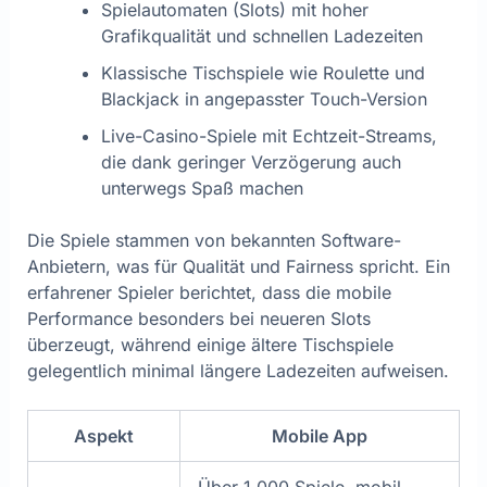
Spielautomaten (Slots) mit hoher
Grafikqualität und schnellen Ladezeiten
Klassische Tischspiele wie Roulette und
Blackjack in angepasster Touch-Version
Live-Casino-Spiele mit Echtzeit-Streams,
die dank geringer Verzögerung auch
unterwegs Spaß machen
Die Spiele stammen von bekannten Software-
Anbietern, was für Qualität und Fairness spricht. Ein
erfahrener Spieler berichtet, dass die mobile
Performance besonders bei neueren Slots
überzeugt, während einige ältere Tischspiele
gelegentlich minimal längere Ladezeiten aufweisen.
Aspekt
Mobile App