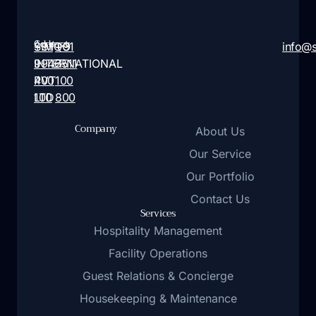
Address:
Contact:
SIMQO
+91
+91
info@
INTERNATIONAL
9946
7511
PVT
400
100
LTD
100
800
Company
About Us
Our Service
Our Portfolio
Contact Us
Services
Hospitality Management
Facility Operations
Guest Relations & Concierge
Housekeeping & Maintenance