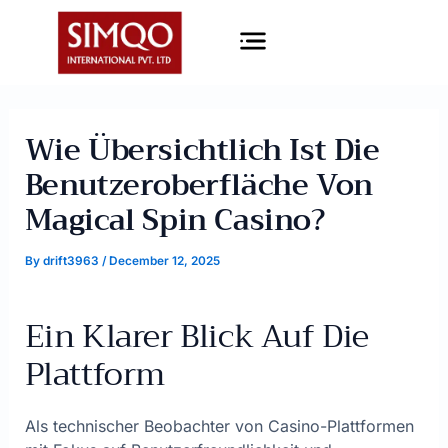
Skip
Menu
to
content
Wie Übersichtlich Ist Die
Benutzeroberfläche Von
Magical Spin Casino?
By
drift3963
/
December 12, 2025
Ein Klarer Blick Auf Die
Plattform
Als technischer Beobachter von Casino-Plattformen