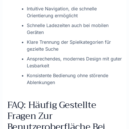
Intuitive Navigation, die schnelle
Orientierung ermöglicht
Schnelle Ladezeiten auch bei mobilen
Geräten
Klare Trennung der Spielkategorien für
gezielte Suche
Ansprechendes, modernes Design mit guter
Lesbarkeit
Konsistente Bedienung ohne störende
Ablenkungen
FAQ: Häufig Gestellte
Fragen Zur
Benutzeroberfläche Bei