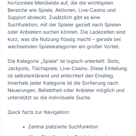
horizontale Menüleiste auf, die die wichtigsten
Bereiche wie Spiele, Aktionen, Live-Casino und
Support abdeckt. Zusätzlich gibt es eine
Suchfunktion, mit der Spieler gezielt nach Spielen
oder Anbietern suchen können. Die Ladezeiten sind
kurz, was die Nutzung flüssig macht – gerade bei
wechselnden Spielekategorien ein großer Vorteil.
Die Kategorie „Spiele“ ist logisch unterteilt: Slots,
Jackpots, Tischspiele, Live-Casino. Diese Einteilung
ist selbsterklärend und erleichtert den Einstieg.
Innerhalb jeder Kategorie ist die Sortierung nach
Neuerungen, Beliebtheit oder Anbieter möglich und
unterstützt so die individuelle Suche.
Quick facts zur Navigation:
Zentral platzierte Suchfunktion