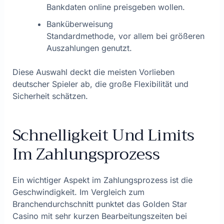
Bankdaten online preisgeben wollen.
Banküberweisung
Standardmethode, vor allem bei größeren
Auszahlungen genutzt.
Diese Auswahl deckt die meisten Vorlieben
deutscher Spieler ab, die große Flexibilität und
Sicherheit schätzen.
Schnelligkeit Und Limits
Im Zahlungsprozess
Ein wichtiger Aspekt im Zahlungsprozess ist die
Geschwindigkeit. Im Vergleich zum
Branchendurchschnitt punktet das Golden Star
Casino mit sehr kurzen Bearbeitungszeiten bei