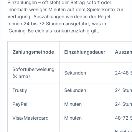
Einzahlungen – oft steht der Betrag sofort oder
innerhalb weniger Minuten auf dem Spielerkonto zur
Verfügung. Auszahlungen werden in der Regel
binnen 24 bis 72 Stunden ausgeführt, was im
iGaming-Bereich als konkurrenzfähig gilt.
Zahlungsmethode
Einzahlungsdauer
Auszah
Sofortüberweisung
Sekunden
24-48 
(Klarna)
Trustly
Sekunden
24 Stu
PayPal
Minuten
24 Stu
Visa/Mastercard
Minuten
48-72 
Nicht v