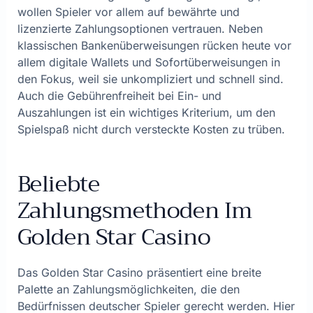
wollen Spieler vor allem auf bewährte und
lizenzierte Zahlungsoptionen vertrauen. Neben
klassischen Bankenüberweisungen rücken heute vor
allem digitale Wallets und Sofortüberweisungen in
den Fokus, weil sie unkompliziert und schnell sind.
Auch die Gebührenfreiheit bei Ein- und
Auszahlungen ist ein wichtiges Kriterium, um den
Spielspaß nicht durch versteckte Kosten zu trüben.
Beliebte
Zahlungsmethoden Im
Golden Star Casino
Das Golden Star Casino präsentiert eine breite
Palette an Zahlungsmöglichkeiten, die den
Bedürfnissen deutscher Spieler gerecht werden. Hier