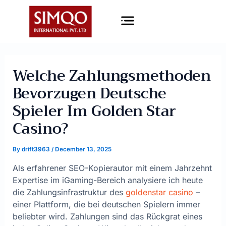
Skip
Menu
to
content
Welche Zahlungsmethoden
Bevorzugen Deutsche
Spieler Im Golden Star
Casino?
By
drift3963
/
December 13, 2025
Als erfahrener SEO-Kopierautor mit einem Jahrzehnt
Expertise im iGaming-Bereich analysiere ich heute
die Zahlungsinfrastruktur des
goldenstar casino
–
einer Plattform, die bei deutschen Spielern immer
beliebter wird. Zahlungen sind das Rückgrat eines