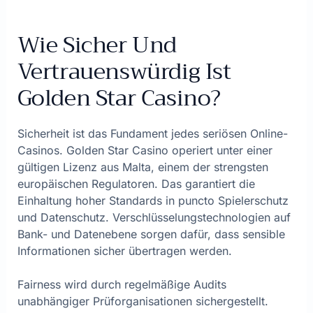
Wie Sicher Und
Vertrauenswürdig Ist
Golden Star Casino?
Sicherheit ist das Fundament jedes seriösen Online-
Casinos. Golden Star Casino operiert unter einer
gültigen Lizenz aus Malta, einem der strengsten
europäischen Regulatoren. Das garantiert die
Einhaltung hoher Standards in puncto Spielerschutz
und Datenschutz. Verschlüsselungstechnologien auf
Bank- und Datenebene sorgen dafür, dass sensible
Informationen sicher übertragen werden.
Fairness wird durch regelmäßige Audits
unabhängiger Prüforganisationen sichergestellt.