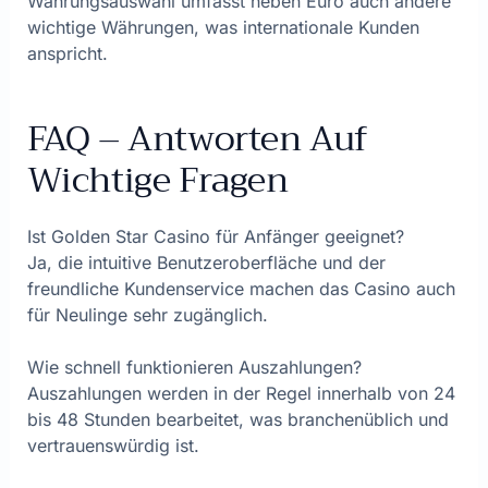
Währungsauswahl umfasst neben Euro auch andere
wichtige Währungen, was internationale Kunden
anspricht.
FAQ – Antworten Auf
Wichtige Fragen
Ist Golden Star Casino für Anfänger geeignet?
Ja, die intuitive Benutzeroberfläche und der
freundliche Kundenservice machen das Casino auch
für Neulinge sehr zugänglich.
Wie schnell funktionieren Auszahlungen?
Auszahlungen werden in der Regel innerhalb von 24
bis 48 Stunden bearbeitet, was branchenüblich und
vertrauenswürdig ist.