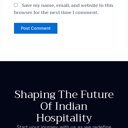
Save my name, email, and website in this
browser for the next time I comment.
Shaping The Future
Of Indian
Hospitality
Start your journey with us as we redefine