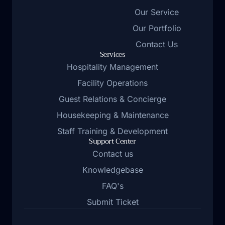
Our Service
Our Portfolio
Contact Us
Services
Hospitality Management
Facility Operations
Guest Relations & Concierge
Housekeeping & Maintenance
Staff Training & Development
Support Center
Contact us
Knowledgebase
FAQ's
Submit Ticket