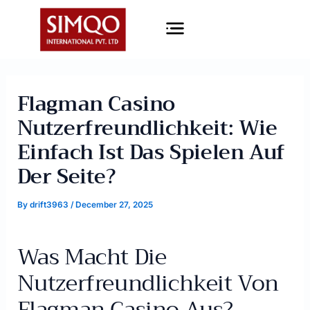
Skip
Menu
to
content
Flagman Casino
Nutzerfreundlichkeit: Wie
Einfach Ist Das Spielen Auf
Der Seite?
By
drift3963
/
December 27, 2025
Was Macht Die
Nutzerfreundlichkeit Von
Flagman Casino Aus?