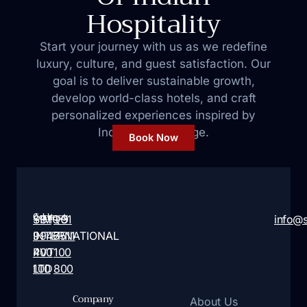
Hospitality
Start your journey with us as we redefine
luxury, culture, and guest satisfaction. Our
goal is to deliver sustainable growth,
develop world-class hotels, and craft
personalized
experiences inspired by
India’s rich heritage.
Book Now
Address:
Contact:
SIMQO
+91
+91
info@
INTERNATIONAL
9946
7511
PVT
400
100
LTD
100
800
Company
About Us