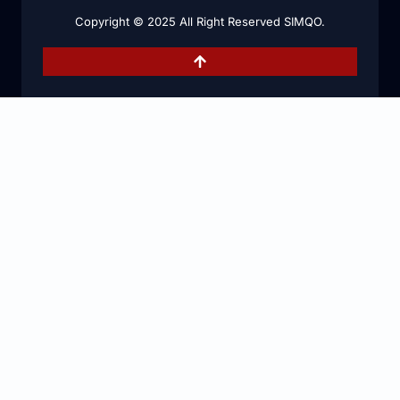
Copyright © 2025 All Right Reserved SIMQO.