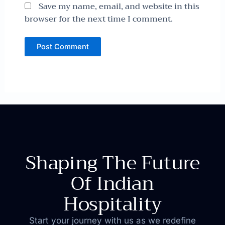
Save my name, email, and website in this
browser for the next time I comment.
Shaping The Future
Of Indian
Hospitality
Start your journey with us as we redefine