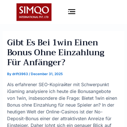
Skip
Menu
to
content
Gibt Es Bei 1win Einen
Bonus Ohne Einzahlung
Für Anfänger?
By
drift3963
/
December 31, 2025
Als erfahrener SEO-Kopiraйter mit Schwerpunkt
iGaming analysiere ich heute die Bonusangebote
von 1win, insbesondere die Frage: Bietet 1win einen
Bonus ohne Einzahlung für neue Spieler an? In der
heutigen Welt der Online-Casinos ist der No-
Deposit-Bonus einer der attraktivsten Anreize für
Einsteiger. Daher lohnt sich ein genauer Blick auf