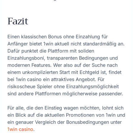
Fazit
Einen klassischen Bonus ohne Einzahlung für
Anfänger bietet 1win aktuell nicht standardmäßig an.
Dafür punktet die Plattform mit soliden
Einzahlungsboni, transparenten Bedingungen und
modernen Features. Wer also auf der Suche nach
einem unkomplizierten Start mit Echtgeld ist, findet
bei 1win casino ein attraktives Angebot. Für
risikoscheue Spieler ohne Einzahlungsmöglichkeit
sind andere Plattformen möglicherweise passender.
Für alle, die den Einstieg wagen möchten, lohnt sich
ein Blick auf die aktuellen Promotionen von 1win und
ein genauer Vergleich der Bonusbedingungen unter
1win casino
.