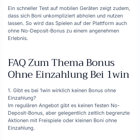
Ein schneller Test auf mobilen Geräten zeigt zudem,
dass sich Boni unkompliziert abholen und nutzen
lassen. So wird das Spielen auf der Plattform auch
ohne No-Deposit-Bonus zu einem angenehmen
Erlebnis.
FAQ Zum Thema Bonus
Ohne Einzahlung Bei 1win
1. Gibt es bei 1win wirklich keinen Bonus ohne
Einzahlung?
Im regulären Angebot gibt es keinen festen No-
Deposit-Bonus, aber gelegentlich zeitlich begrenzte
Aktionen mit Freispiele oder kleinen Boni ohne
Einzahlung.