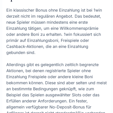
Ein klassischer Bonus ohne Einzahlung ist bei 1win
derzeit nicht im regulären Angebot. Das bedeutet,
neue Spieler müssen mindestens eine erste
Einzahlung tätigen, um eine Willkommensprämie
oder andere Boni zu erhalten. 1win fokussiert sich
primär auf Einzahlungsboni, Freispiele oder
Cashback-Aktionen, die an eine Einzahlung
gebunden sind.
Allerdings gibt es gelegentlich zeitlich begrenzte
Aktionen, bei denen registrierte Spieler ohne
Einzahlung Freispiele oder andere kleine Boni
bekommen können. Diese sind aber selten und meist
an bestimmte Bedingungen geknüpft, wie zum
Beispiel das Spielen ausgewählter Slots oder das
Erfüllen anderer Anforderungen. Ein fester,
allgemein verfügbarer No-Deposit-Bonus für
Anfänger ist derzeit nicht standardmäßig vorhanden.