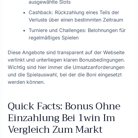
ausgewählte Slots
Cashback: Rückzahlung eines Teils der
Verluste über einen bestimmten Zeitraum
Turniere und Challenges: Belohnungen für
regelmäßiges Spielen
Diese Angebote sind transparent auf der Webseite
verlinkt und unterliegen klaren Bonusbedingungen.
Wichtig sind hier immer die Umsatzanforderungen
und die Spielauswahl, bei der die Boni eingesetzt
werden können.
Quick Facts: Bonus Ohne
Einzahlung Bei 1win Im
Vergleich Zum Markt