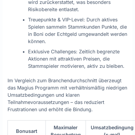
wird zurückerstattet, was besonders
Risikobereite entlastet.
Treuepunkte & VIP-Level: Durch aktives
Spielen sammeln Stammkunden Punkte, die
in Boni oder Echtgeld umgewandelt werden
können.
Exklusive Challenges: Zeitlich begrenzte
Aktionen mit attraktiven Preisen, die
Stammspieler motivieren, aktiv zu bleiben.
Im Vergleich zum Branchendurchschnitt überzeugt
das Magius Programm mit verhältnismäßig niedrigen
Umsatzbedingungen und klaren
Teilnahmevoraussetzungen – das reduziert
Frustrationen und erhöht die Bindung.
Maximaler
Umsatzbedingung
Bonusart
Bonusbetrag
(x-mal)