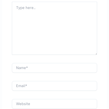
Type
here..
Name*
Email*
Website