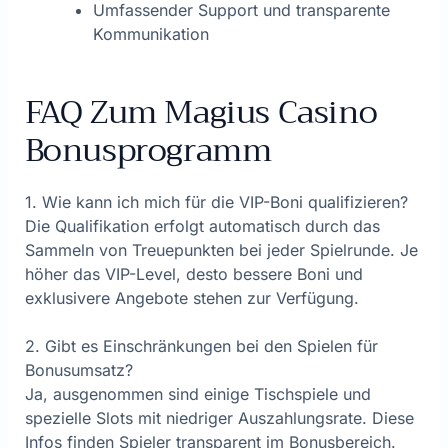
Umfassender Support und transparente
Kommunikation
FAQ Zum Magius Casino
Bonusprogramm
1. Wie kann ich mich für die VIP-Boni qualifizieren?
Die Qualifikation erfolgt automatisch durch das
Sammeln von Treuepunkten bei jeder Spielrunde. Je
höher das VIP-Level, desto bessere Boni und
exklusivere Angebote stehen zur Verfügung.
2. Gibt es Einschränkungen bei den Spielen für
Bonusumsatz?
Ja, ausgenommen sind einige Tischspiele und
spezielle Slots mit niedriger Auszahlungsrate. Diese
Infos finden Spieler transparent im Bonusbereich.