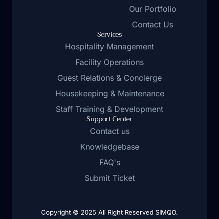
Our Portfolio
Contact Us
Services
Hospitality Management
Facility Operations
Guest Relations & Concierge
Housekeeping & Maintenance
Staff Training & Development
Support Center
Contact us
Knowledgebase
FAQ's
Submit Ticket
Copyright © 2025 All Right Reserved SIMQO.