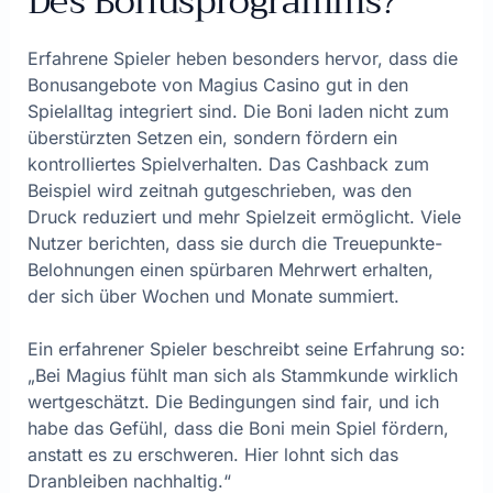
Des Bonusprogramms?
Erfahrene Spieler heben besonders hervor, dass die
Bonusangebote von Magius Casino gut in den
Spielalltag integriert sind. Die Boni laden nicht zum
überstürzten Setzen ein, sondern fördern ein
kontrolliertes Spielverhalten. Das Cashback zum
Beispiel wird zeitnah gutgeschrieben, was den
Druck reduziert und mehr Spielzeit ermöglicht. Viele
Nutzer berichten, dass sie durch die Treuepunkte-
Belohnungen einen spürbaren Mehrwert erhalten,
der sich über Wochen und Monate summiert.
Ein erfahrener Spieler beschreibt seine Erfahrung so:
„Bei Magius fühlt man sich als Stammkunde wirklich
wertgeschätzt. Die Bedingungen sind fair, und ich
habe das Gefühl, dass die Boni mein Spiel fördern,
anstatt es zu erschweren. Hier lohnt sich das
Dranbleiben nachhaltig.“