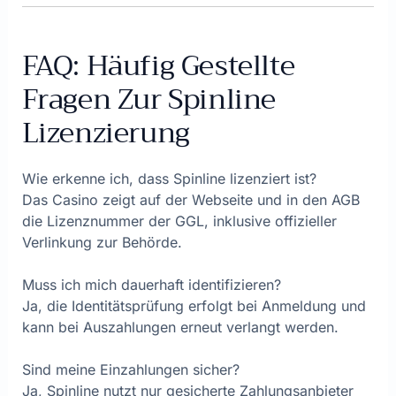
FAQ: Häufig Gestellte
Fragen Zur Spinline
Lizenzierung
Wie erkenne ich, dass Spinline lizenziert ist?
Das Casino zeigt auf der Webseite und in den AGB
die Lizenznummer der GGL, inklusive offizieller
Verlinkung zur Behörde.
Muss ich mich dauerhaft identifizieren?
Ja, die Identitätsprüfung erfolgt bei Anmeldung und
kann bei Auszahlungen erneut verlangt werden.
Sind meine Einzahlungen sicher?
Ja, Spinline nutzt nur gesicherte Zahlungsanbieter