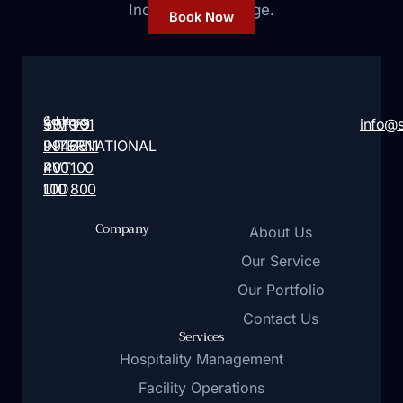
India’s rich heritage.
Book Now
Address:
Contact:
SIMQO
+91
+91
info@
INTERNATIONAL
9946
7511
PVT
400
100
LTD
100
800
Company
About Us
Our Service
Our Portfolio
Contact Us
Services
Hospitality Management
Facility Operations