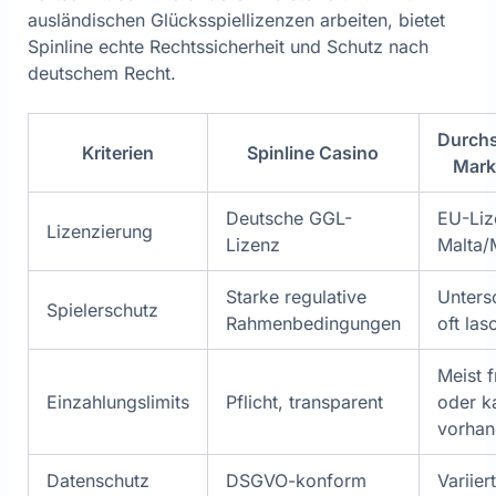
ausländischen Glücksspiellizenzen arbeiten, bietet
Spinline echte Rechtssicherheit und Schutz nach
deutschem Recht.
Durchs
Kriterien
Spinline Casino
Mark
Deutsche GGL-
EU-Liz
Lizenzierung
Lizenz
Malta
Starke regulative
Untersc
Spielerschutz
Rahmenbedingungen
oft las
Meist f
Einzahlungslimits
Pflicht, transparent
oder 
vorhan
Datenschutz
DSGVO-konform
Variier