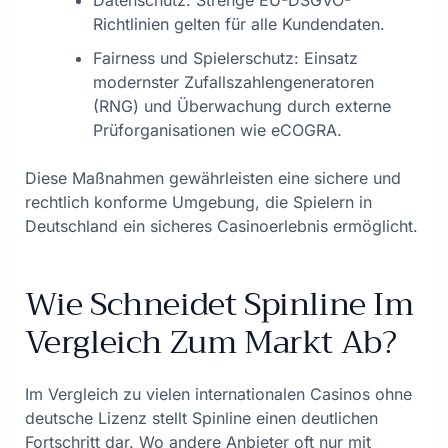
Datenschutz: Strenge EU-DSGVO-
Richtlinien gelten für alle Kundendaten.
Fairness und Spielerschutz: Einsatz
modernster Zufallszahlengeneratoren
(RNG) und Überwachung durch externe
Prüforganisationen wie eCOGRA.
Diese Maßnahmen gewährleisten eine sichere und
rechtlich konforme Umgebung, die Spielern in
Deutschland ein sicheres Casinoerlebnis ermöglicht.
Wie Schneidet Spinline Im
Vergleich Zum Markt Ab?
Im Vergleich zu vielen internationalen Casinos ohne
deutsche Lizenz stellt Spinline einen deutlichen
Fortschritt dar. Wo andere Anbieter oft nur mit