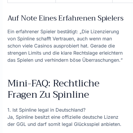
Auf Note Eines Erfahrenen Spielers
Ein erfahrener Spieler bestätigt: „Die Lizenzierung
von Spinline schafft Vertrauen, auch wenn man
schon viele Casinos ausprobiert hat. Gerade die
strengen Limits und die klare Rechtslage erleichtern
das Spielen und verhindern böse Überraschungen.“
Mini-FAQ: Rechtliche
Fragen Zu Spinline
1. Ist Spinline legal in Deutschland?
Ja, Spinline besitzt eine offizielle deutsche Lizenz
der GGL und darf somit legal Glücksspiel anbieten.