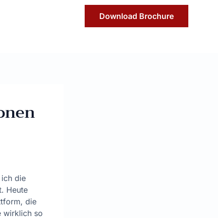
Download Brochure
ionen
ich die
t. Heute
ttform, die
wirklich so