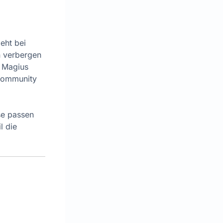
ieht bei
n verbergen
 Magius
 Community
se passen
l die