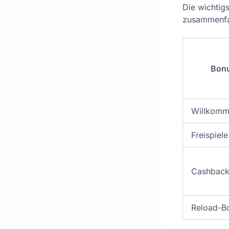
Die wichtig
zusammenfa
Bonu
Willkomm
Freispiele
Cashbac
Reload-B