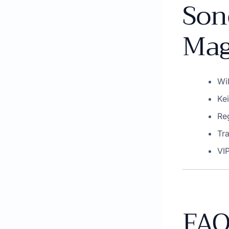
Son
Mag
Wi
Ke
Re
Tr
VIP
FAQ