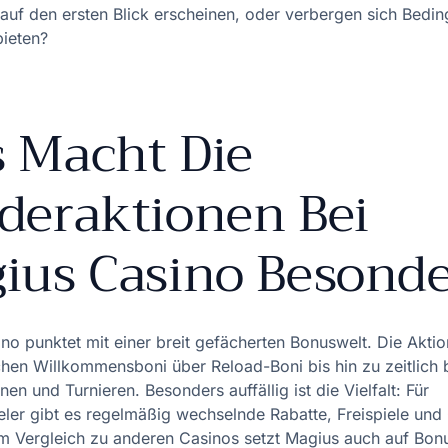
e auf den ersten Blick erscheinen, oder verbergen sich Bedi
bieten?
 Macht Die
deraktionen Bei
ius Casino Besonde
no punktet mit einer breit gefächerten Bonuswelt. Die Akti
chen Willkommensboni über Reload-Boni bis hin zu zeitlich
en und Turnieren. Besonders auffällig ist die Vielfalt: Für
eler gibt es regelmäßig wechselnde Rabatte, Freispiele un
m Vergleich zu anderen Casinos setzt Magius auch auf Bon