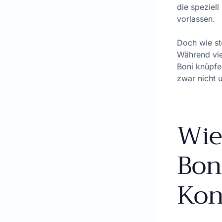
die speziell
vorlassen.
Doch wie st
Während vie
Boni knüpfen
zwar nicht u
Wie
Bon
Kon