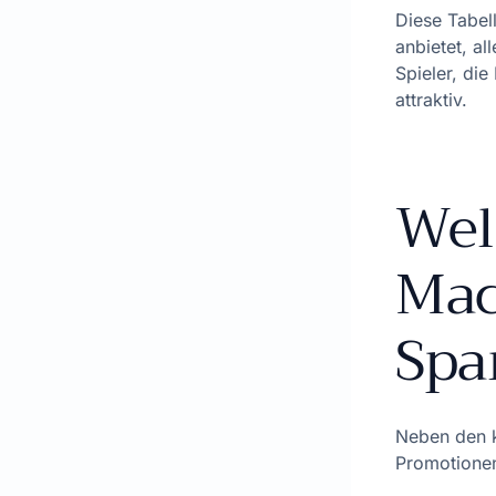
Diese Tabell
anbietet, al
Spieler, di
attraktiv.
Wel
Mac
Spa
Neben den k
Promotionen