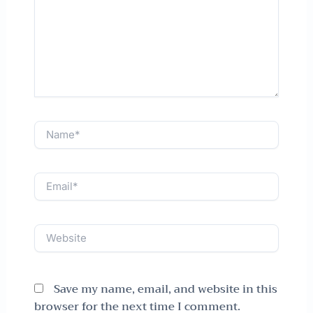
Name*
Email*
Website
Save my name, email, and website in this
browser for the next time I comment.