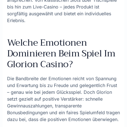
bis hin zum Live-Casino – jedes Produkt ist
sorgfältig ausgewählt und bietet ein individuelles
Erlebnis.
Welche Emotionen
Dominieren Beim Spiel Im
Glorion Casino?
Die Bandbreite der Emotionen reicht von Spannung
und Erwartung bis zu Freude und gelegentlich Frust
– genau wie bei jedem Glücksspiel. Doch Glorion
setzt gezielt auf positive Verstärker: schnelle
Gewinnauszahlungen, transparente
Bonusbedingungen und ein faires Spielumfeld tragen
dazu bei, dass die positiven Emotionen überwiegen.