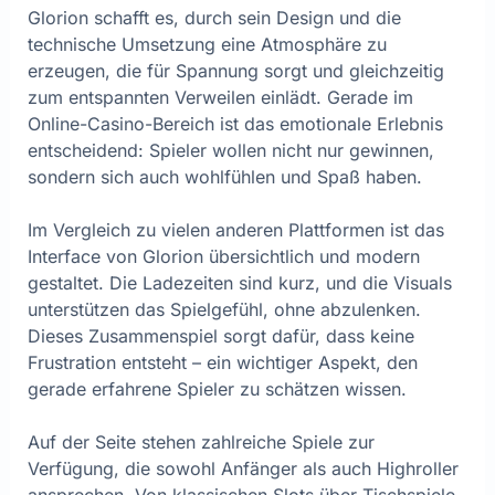
Glorion schafft es, durch sein Design und die
technische Umsetzung eine Atmosphäre zu
erzeugen, die für Spannung sorgt und gleichzeitig
zum entspannten Verweilen einlädt. Gerade im
Online-Casino-Bereich ist das emotionale Erlebnis
entscheidend: Spieler wollen nicht nur gewinnen,
sondern sich auch wohlfühlen und Spaß haben.
Im Vergleich zu vielen anderen Plattformen ist das
Interface von Glorion übersichtlich und modern
gestaltet. Die Ladezeiten sind kurz, und die Visuals
unterstützen das Spielgefühl, ohne abzulenken.
Dieses Zusammenspiel sorgt dafür, dass keine
Frustration entsteht – ein wichtiger Aspekt, den
gerade erfahrene Spieler zu schätzen wissen.
Auf der Seite stehen zahlreiche Spiele zur
Verfügung, die sowohl Anfänger als auch Highroller
ansprechen. Von klassischen Slots über Tischspiele