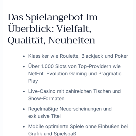
Das Spielangebot Im
Überblick: Vielfalt,
Qualität, Neuheiten
Klassiker wie Roulette, Blackjack und Poker
Über 1.000 Slots von Top-Providern wie
NetEnt, Evolution Gaming und Pragmatic
Play
Live-Casino mit zahlreichen Tischen und
Show-Formaten
Regelmäßige Neuerscheinungen und
exklusive Titel
Mobile optimierte Spiele ohne Einbußen bei
Grafik und Spielspaß