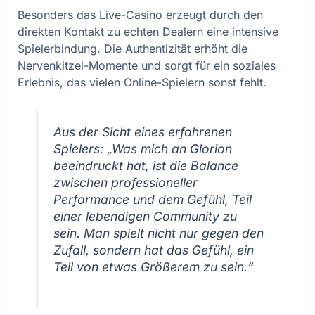
Besonders das Live-Casino erzeugt durch den
direkten Kontakt zu echten Dealern eine intensive
Spielerbindung. Die Authentizität erhöht die
Nervenkitzel-Momente und sorgt für ein soziales
Erlebnis, das vielen Online-Spielern sonst fehlt.
Aus der Sicht eines erfahrenen
Spielers: „Was mich an Glorion
beeindruckt hat, ist die Balance
zwischen professioneller
Performance und dem Gefühl, Teil
einer lebendigen Community zu
sein. Man spielt nicht nur gegen den
Zufall, sondern hat das Gefühl, ein
Teil von etwas Größerem zu sein.“