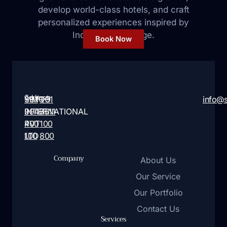
develop world-class hotels, and craft
personalized
experiences inspired by
India’s rich heritage.
Book Now
Address:
Contact:
SIMQO
+91
+91
info@
INTERNATIONAL
9946
7511
PVT
400
100
LTD
100
800
Company
About Us
Our Service
Our Portfolio
Contact Us
Services