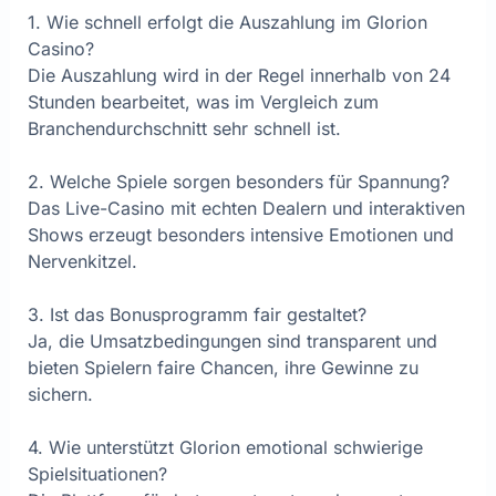
1. Wie schnell erfolgt die Auszahlung im Glorion
Casino?
Die Auszahlung wird in der Regel innerhalb von 24
Stunden bearbeitet, was im Vergleich zum
Branchendurchschnitt sehr schnell ist.
2. Welche Spiele sorgen besonders für Spannung?
Das Live-Casino mit echten Dealern und interaktiven
Shows erzeugt besonders intensive Emotionen und
Nervenkitzel.
3. Ist das Bonusprogramm fair gestaltet?
Ja, die Umsatzbedingungen sind transparent und
bieten Spielern faire Chancen, ihre Gewinne zu
sichern.
4. Wie unterstützt Glorion emotional schwierige
Spielsituationen?