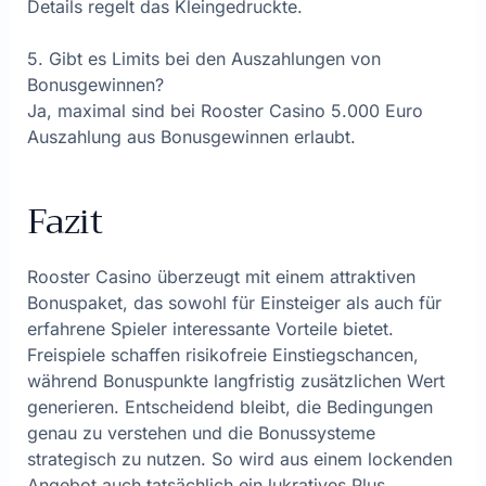
Details regelt das Kleingedruckte.
5. Gibt es Limits bei den Auszahlungen von
Bonusgewinnen?
Ja, maximal sind bei Rooster Casino 5.000 Euro
Auszahlung aus Bonusgewinnen erlaubt.
Fazit
Rooster Casino überzeugt mit einem attraktiven
Bonuspaket, das sowohl für Einsteiger als auch für
erfahrene Spieler interessante Vorteile bietet.
Freispiele schaffen risikofreie Einstiegschancen,
während Bonuspunkte langfristig zusätzlichen Wert
generieren. Entscheidend bleibt, die Bedingungen
genau zu verstehen und die Bonussysteme
strategisch zu nutzen. So wird aus einem lockenden
Angebot auch tatsächlich ein lukratives Plus.