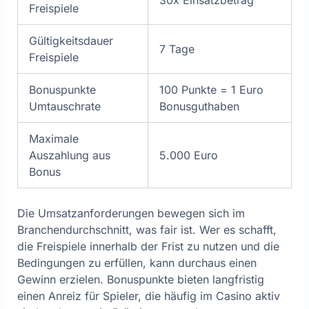
Freispiele
Gültigkeitsdauer
7 Tage
Freispiele
Bonuspunkte
100 Punkte = 1 Euro
Umtauschrate
Bonusguthaben
Maximale
Auszahlung aus
5.000 Euro
Bonus
Die Umsatzanforderungen bewegen sich im
Branchendurchschnitt, was fair ist. Wer es schafft,
die Freispiele innerhalb der Frist zu nutzen und die
Bedingungen zu erfüllen, kann durchaus einen
Gewinn erzielen. Bonuspunkte bieten langfristig
einen Anreiz für Spieler, die häufig im Casino aktiv