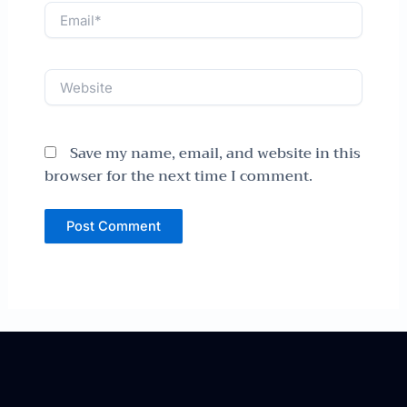
Email*
Website
Save my name, email, and website in this
browser for the next time I comment.