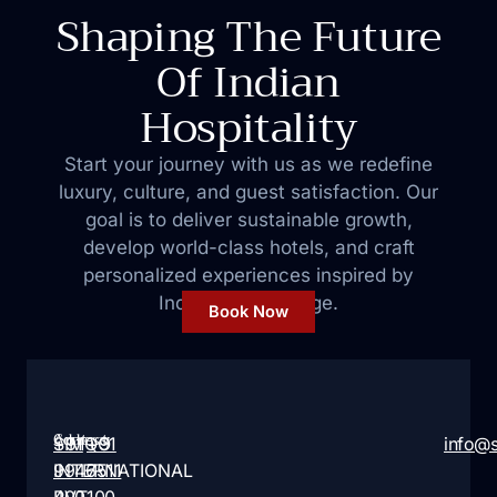
Shaping The Future
Of Indian
Hospitality
Start your journey with us as we redefine
luxury, culture, and guest satisfaction. Our
goal is to deliver sustainable growth,
develop world-class hotels, and craft
personalized
experiences inspired by
India’s rich heritage.
Book Now
Address:
Contact:
SIMQO
+91
+91
info@
INTERNATIONAL
9946
7511
PVT
400
100