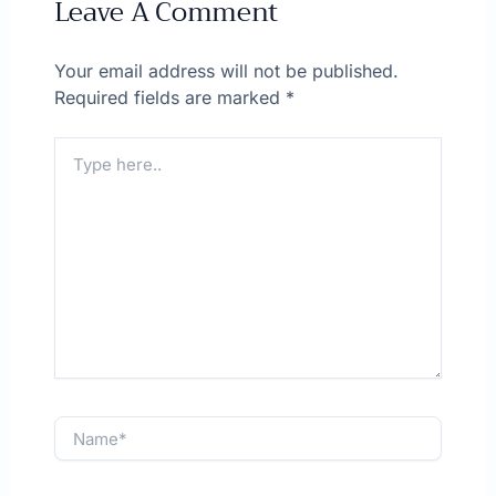
Leave A Comment
Your email address will not be published.
Required fields are marked
*
Type
here..
Name*