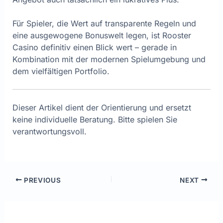
Für Spieler, die Wert auf transparente Regeln und
eine ausgewogene Bonuswelt legen, ist Rooster
Casino definitiv einen Blick wert – gerade in
Kombination mit der modernen Spielumgebung und
dem vielfältigen Portfolio.
Dieser Artikel dient der Orientierung und ersetzt
keine individuelle Beratung. Bitte spielen Sie
verantwortungsvoll.
PREVIOUS
NEXT