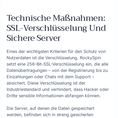
Technische Maßnahmen:
SSL-Verschlüsselung Und
Sichere Server
Eines der wichtigsten Kriterien für den Schutz von
Nutzerdaten ist die Verschlüsselung. RockySpin
setzt eine 256-Bit-SSL-Verschlüsselung ein, die alle
Datenübertragungen – von der Registrierung bis zu
Einzahlungen oder Chats mit dem Support –
absichert. Diese Verschlüsselung ist der
Industriestandard und verhindert, dass Hacker oder
Dritte sensible Informationen abfangen können.
Die Server, auf denen die Daten gespeichert
werden, befinden sich in streng gesicherten