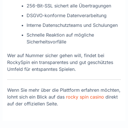
256-Bit-SSL sichert alle Übertragungen
DSGVO-konforme Datenverarbeitung
Interne Datenschutzteams und Schulungen
Schnelle Reaktion auf mögliche
Sicherheitsvorfälle
Wer auf Nummer sicher gehen will, findet bei
RockySpin ein transparentes und gut geschütztes
Umfeld für entspanntes Spielen.
Wenn Sie mehr über die Plattform erfahren möchten,
lohnt sich ein Blick auf das
rocky spin casino
direkt
auf der offiziellen Seite.