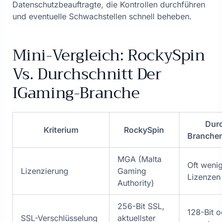
Datenschutzbeauftragte, die Kontrollen durchführen
und eventuelle Schwachstellen schnell beheben.
Mini-Vergleich: RockySpin
Vs. Durchschnitt Der
IGaming-Branche
Durc
Kriterium
RockySpin
Branchen
MGA (Malta
Oft wenig
Lizenzierung
Gaming
Lizenzen
Authority)
256-Bit SSL,
128-Bit o
SSL-Verschlüsselung
aktuellster