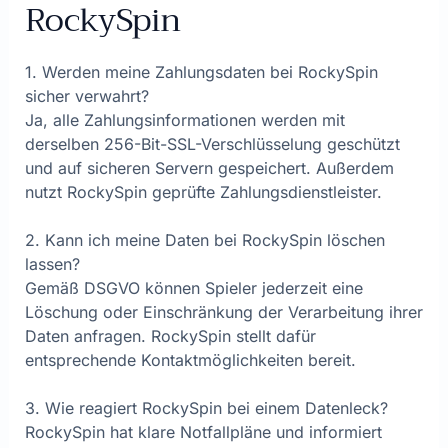
RockySpin
1. Werden meine Zahlungsdaten bei RockySpin
sicher verwahrt?
Ja, alle Zahlungsinformationen werden mit
derselben 256-Bit-SSL-Verschlüsselung geschützt
und auf sicheren Servern gespeichert. Außerdem
nutzt RockySpin geprüfte Zahlungsdienstleister.
2. Kann ich meine Daten bei RockySpin löschen
lassen?
Gemäß DSGVO können Spieler jederzeit eine
Löschung oder Einschränkung der Verarbeitung ihrer
Daten anfragen. RockySpin stellt dafür
entsprechende Kontaktmöglichkeiten bereit.
3. Wie reagiert RockySpin bei einem Datenleck?
RockySpin hat klare Notfallpläne und informiert