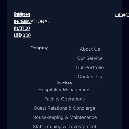
Address:
Contact:
SIMQO
+91
+91
info@
INTERNATIONAL
9946
7511
PVT
400
100
LTD
100
800
Company
About Us
Our Service
Our Portfolio
Contact Us
Services
Hospitality Management
Facility Operations
Guest Relations & Concierge
Housekeeping & Maintenance
Staff Training & Development