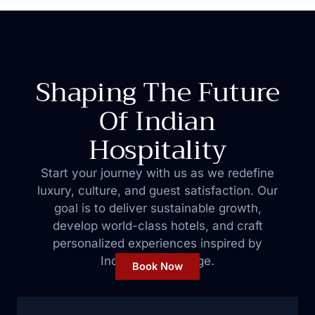
Shaping The Future
Of Indian
Hospitality
Start your journey with us as we redefine
luxury, culture, and guest satisfaction. Our
goal is to deliver sustainable growth,
develop world-class hotels, and craft
personalized
experiences inspired by
India’s rich heritage.
Book Now