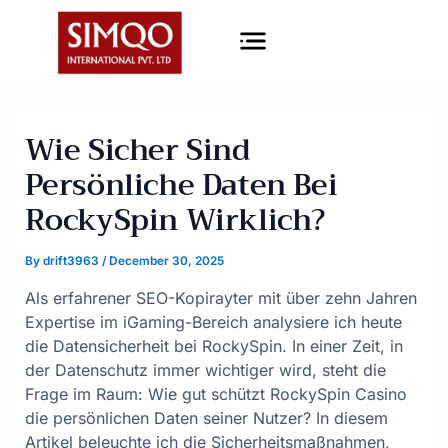
Skip
Menu
to
content
Wie Sicher Sind
Persönliche Daten Bei
RockySpin Wirklich?
By
drift3963
/
December 30, 2025
Als erfahrener SEO-Kopira͏͏͏͏͏yter mit über zehn Jahren
Expertise im iGaming-Bereich analysiere ich heute
die Datensicherheit bei RockySpin. In einer Zeit, in
der Datenschutz immer wichtiger wird, steht die
Frage im Raum: Wie gut schützt RockySpin Casino
die persönlichen Daten seiner Nutzer? In diesem
Artikel beleuchte ich die Sicherheitsmaßnahmen,